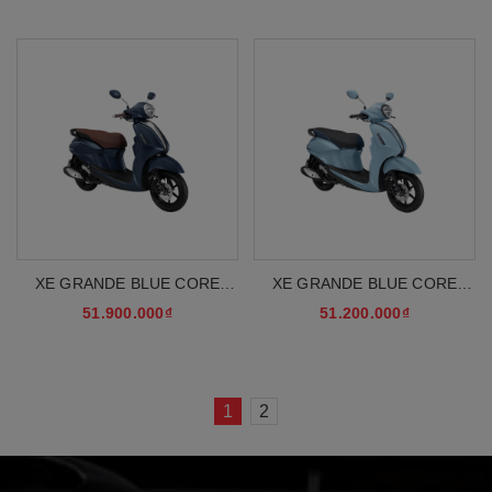
XE GRANDE BLUE CORE
XE GRANDE BLUE CORE
HYBRID PB GIỚI HẠN
HYBRID PB CAO CẤP
51.900.000₫
51.200.000₫
1
2