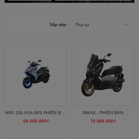
Sắp xếp:
Thứ tự
NVX 155 VVA AVS PHIÊN BẢN
NMAX - PHIÊN BẢN
SPORT
TECHMAX
69.000.000₫
79.000.000₫