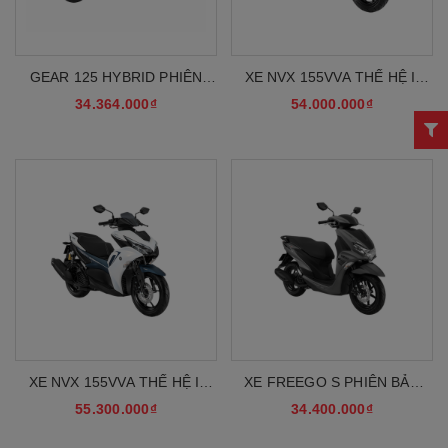
GEAR 125 HYBRID PHIÊN
XE NVX 155VVA THẾ HỆ II
BẢN CAO CẤP
PHIÊN BẢN GIỚI HẠN
34.364.000₫
54.000.000₫
MONSTER ENERGY
XE NVX 155VVA THẾ HỆ II
XE FREEGO S PHIÊN BẢN
MÀU MỚI
ĐẶC BIỆT
55.300.000₫
34.400.000₫