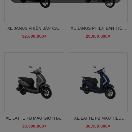
XE JANUS PHIÊN BẢN CAO
XE JANUS PHIÊN BẢN TIÊU
CẤP MẪU MỚI
CHUẨN MẪU MỚI
32.600.000₫
29.000.000₫
XE LATTE PB MÀU GIỚI HẠN
XE LATTE PB MÀU TIÊU
MÀU MỚI
CHUẨN MÀU MỚI
38.500.000₫
38.500.000₫