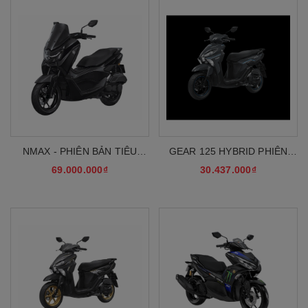
NMAX - PHIÊN BẢN TIÊU
GEAR 125 HYBRID PHIÊN
CHUẨN
BẢN TIÊU CHUẨN
69.000.000₫
30.437.000₫