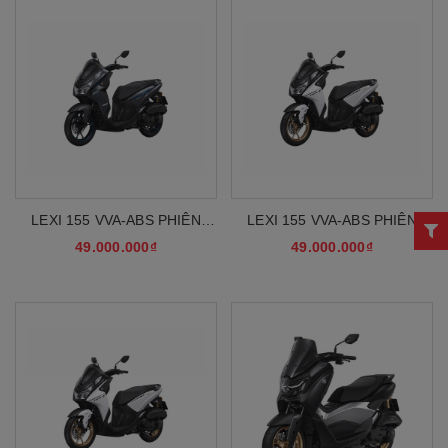
LEXI 155 VVA-ABS PHIÊN
LEXI 155 VVA-ABS PHIÊN
BẢN TIÊU CHUẨN MỚI 2026
BẢN TIÊU CHUẨN MỚI 2026
49.000.000₫
49.000.000₫