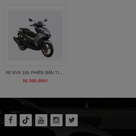
XE NVX 155 PHIÊN BẢN TIÊU
CHUẨN 2025
56.500.000₫