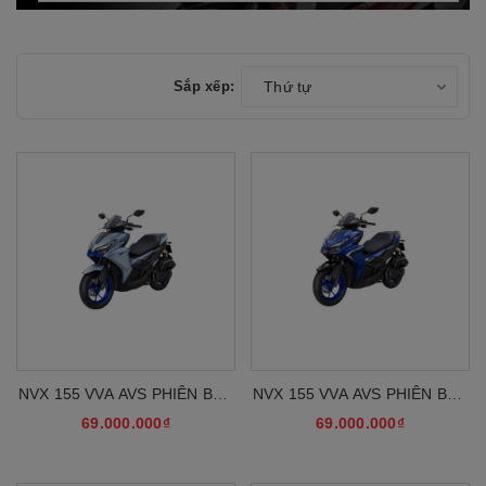
Sắp xếp:
Thứ tự
NVX 155 VVA AVS PHIÊN BẢN
NVX 155 VVA AVS PHIÊN BẢN
SPORT
GP
69.000.000₫
69.000.000₫