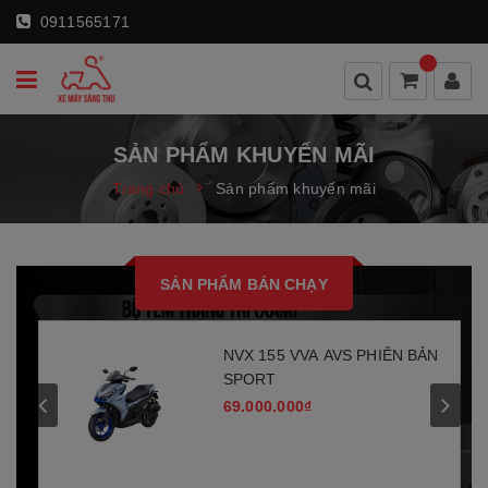
0911565171
SẢN PHẨM KHUYẾN MÃI
Trang chủ
Sản phẩm khuyến mãi
SẢN PHẨM BÁN CHẠY
NVX 155 VVA AVS PHIÊN BẢN
SPORT
69.000.000₫