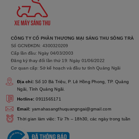
Kiểu hệ thống truyền lực
Dây đai V tự động
Hệ thống làm mát
Làm mát bằng không khí
CÔNG TY CỔ PHẦN THƯƠNG MẠI SÁNG THU SÔNG TRÀ
2. Thông Tin Chi Tiết
Xe Janus
Phiên Bản Tiêu
Số GCNĐKDN: 4300320209
Cấp lần đầu: Ngày 04/03/2003
Chuẩn Mẫu Mới.
Đăng ký thay đổi lần thứ 19: Ngày 01/06/2022
a. Ốp Trước
Xe Janus
Hoàn Toàn Mới:
Cơ quan cấp: Sở kế hoạch và đầu tư tỉnh Quảng Ngãi
Dải đèn LED định vị được tinh chỉnh cùng điểm nhấn là logo
Địa chỉ:
Số 10 Bà Triệu, P. Lê Hồng Phong, TP. Quảng
Yamaha 3D làm bật lên chữ “I” (Tôi) trong đặc trưng thiết kế “I
Ngãi, Tỉnh Quảng Ngãi.
(Tôi) & U (Bạn)” của Janus, đồng thời gợi lên liên tưởng đến
hình ảnh chiếc dây chuyền lấp lánh trên cổ của cô gái trẻ. Thiết
Hotline:
0911565171
kế phần đầu xe được lấy cảm hứng từ hình ảnh của cô nàng
Email:
yamahasangthuquangngai@gmail.com
Gen Z trong chiếc áo choàng thời thượng.
Thời gian làm việc: Từ 7h – 18h30, các ngày trong tuần