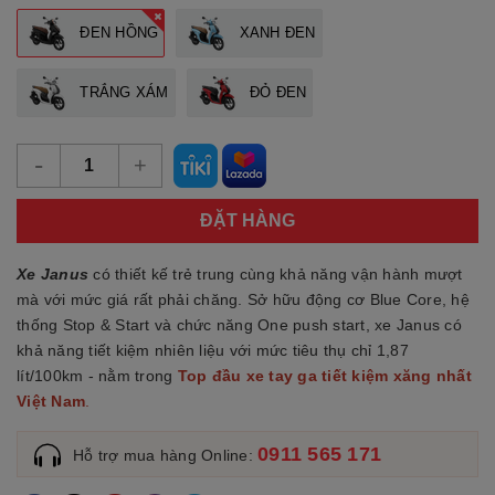
ĐEN HỒNG
XANH ĐEN
TRẮNG XÁM
ĐỎ ĐEN
-
+
ĐẶT HÀNG
Xe Janus
có thiết kế trẻ trung cùng khả năng vận hành mượt
mà với mức giá rất phải chăng. Sở hữu động cơ Blue Core, hệ
thống Stop & Start và chức năng One push start, xe Janus có
khả năng tiết kiệm nhiên liệu với mức tiêu thụ chỉ 1,87
lít/100km - nằm trong
Top đầu xe tay ga tiết kiệm xăng nhất
Việt Nam
.
0911 565 171
Hỗ trợ mua hàng Online: