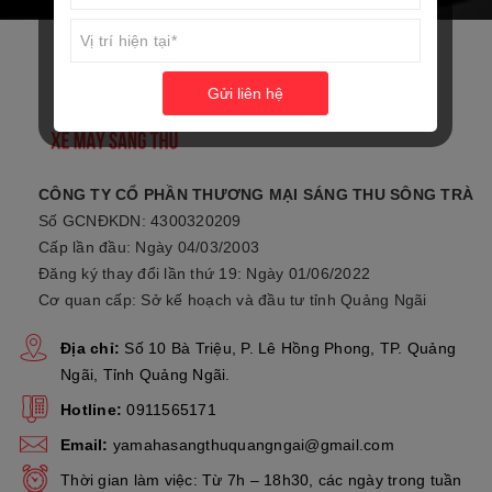
Gửi liên hệ
CÔNG TY CỔ PHẦN THƯƠNG MẠI SÁNG THU SÔNG TRÀ
Số GCNĐKDN: 4300320209
Cấp lần đầu: Ngày 04/03/2003
Đăng ký thay đổi lần thứ 19: Ngày 01/06/2022
Cơ quan cấp: Sở kế hoạch và đầu tư tỉnh Quảng Ngãi
Địa chỉ:
Số 10 Bà Triệu, P. Lê Hồng Phong, TP. Quảng
Ngãi, Tỉnh Quảng Ngãi.
Hotline:
0911565171
Email:
yamahasangthuquangngai@gmail.com
Thời gian làm việc: Từ 7h – 18h30, các ngày trong tuần