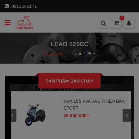
0911565171
LEAD 125CC
Trang chủ
Lead 125cc
SẢN PHẨM BÁN CHẠY
NVX 155 VVA AVS PHIÊN BẢN
SPORT
69.000.000₫