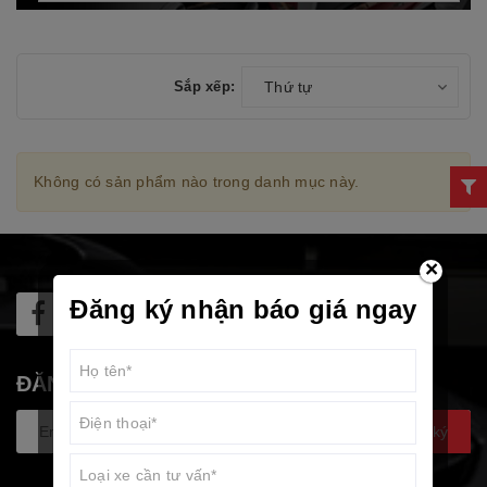
Sắp xếp:
Thứ tự
Không có sản phẩm nào trong danh mục này.
×
Đăng ký nhận báo giá ngay
ĐĂNG KÝ NHẬN TIN
Đăng ký