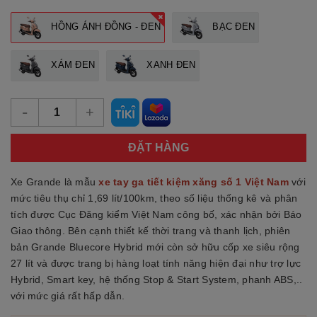
HỒNG ÁNH ĐỒNG - ĐEN
BẠC ĐEN
XÁM ĐEN
XANH ĐEN
-
+
ĐẶT HÀNG
Xe Grande là mẫu
xe tay ga tiết kiệm xăng số 1 Việt Nam
với
mức tiêu thụ chỉ 1,69 lít/100km, theo số liệu thống kê và phân
tích được Cục Đăng kiểm Việt Nam công bố, xác nhận bởi Báo
Giao thông. Bên cạnh thiết kế thời trang và thanh lịch, phiên
bản Grande Bluecore Hybrid mới còn sở hữu cốp xe siêu rộng
27 lít và được trang bị hàng loạt tính năng hiện đại như trợ lực
Hybrid, Smart key, hệ thống Stop & Start System, phanh ABS,..
với mức giá rất hấp dẫn.