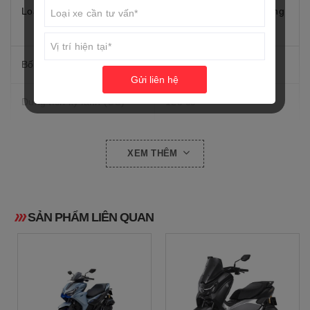
Loại
van, Làm mát bằng không
khí cưỡng bức
Bố trí xi lanh
Xy lanh đơn
Gửi liên hệ
Dung tích xy lanh (CC)
125 cc
Đường kính và hành trình
52,4 mm x 57,9 mm
XEM THÊM
piston
Tỷ số nén
11 : 1
SẢN PHẨM LIÊN QUAN
6,1 kW (8,3 PS)/6.500
Công suất tối đa
vòng/phút
10,4 N.m (1,1 kgf.m)/5.000
Mô men cực đại
vòng/phút