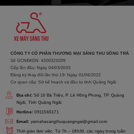
Hệ thống ly hợp
Khô, ly tâm tự động
Tỷ số truyền động
2,561 - 0,829 : 1
Kiểu hệ thống truyền lực
CVT
2. Thông Tin Chi Tiết
Xe Grande
Blue Core Hybrid
CÔNG TY CỔ PHẦN THƯƠNG MẠI SÁNG THU SÔNG TRÀ
Số GCNĐKDN: 4300320209
Phiên Bản Giới Hạn.
Cấp lần đầu: Ngày 04/03/2003
a.
Xe Grande
Trang Bị Hệ Thống Chống Bó Cứng
Đăng ký thay đổi lần thứ 19: Ngày 01/06/2022
Phanh ABS.
Cơ quan cấp: Sở kế hoạch và đầu tư tỉnh Quảng Ngãi
Có khả năng điều chỉnh lực phanh khi phanh gấp hoặc đường
Địa chỉ:
Số 10 Bà Triệu, P. Lê Hồng Phong, TP. Quảng
trơn ướt, giúp hạn chế hiện tượng trượt bánh nguy hiểm để
Ngãi, Tỉnh Quảng Ngãi.
tăng độ an toàn cho người lái khi điều khiển xe.
Hotline:
0911565171
Email:
yamahasangthuquangngai@gmail.com
Thời gian làm việc: Từ 7h – 18h30, các ngày trong tuần