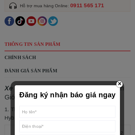
0911 565 171
Hỗ trợ mua hàng Online:
THÔNG TIN SẢN PHẨM
CHÍNH SÁCH
ĐÁNH GIÁ SẢN PHẨM
×
Xe Grande
Blue Core Hybrid Phiên Bản
Đăng ký nhận báo giá ngay
Giới Hạn.
1. Thông Số Kỹ Thuật
Xe Grande
Blue Core
Hybrid Phiên Bản Giới Hạn.
Blue Core, SOHC, 4 thì, 2