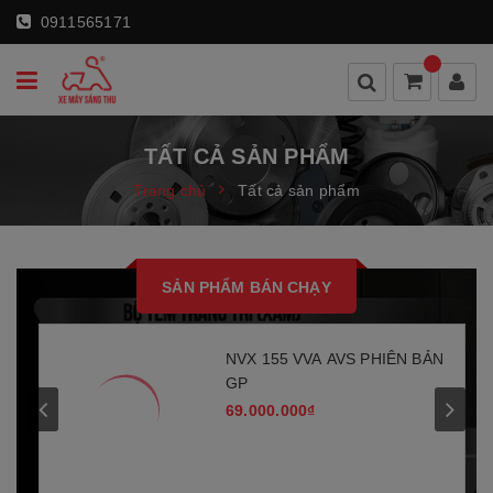
0911565171
TẤT CẢ SẢN PHẨM
Trang chủ
Tất cả sản phẩm
SẢN PHẨM BÁN CHẠY
N
NVX 155 VVA AVS PHIÊN BẢN
GP
69.000.000₫