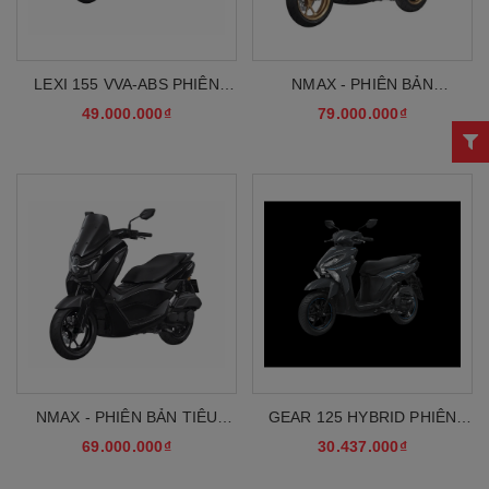
LEXI 155 VVA-ABS PHIÊN
NMAX - PHIÊN BẢN
BẢN CAO CẤP MỚI 2026
TECHMAX
49.000.000₫
79.000.000₫
NMAX - PHIÊN BẢN TIÊU
GEAR 125 HYBRID PHIÊN
CHUẨN
BẢN TIÊU CHUẨN
69.000.000₫
30.437.000₫