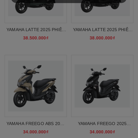
YAMAHA LATTE 2025 PHIÊN
YAMAHA LATTE 2025 PHIÊN
BẢN GIỚI HẠN
BẢN TIÊU CHUẨN
38.500.000₫
38.000.000₫
YAMAHA FREEGO ABS 2025
YAMAHA FREEGO 2025
PHIÊN BẢN ĐẶC BIỆT
PHIÊN BẢN TIÊU CHUẨN
34.000.000₫
34.000.000₫