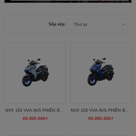
Sắp xếp:
Thứ tự
NVX 155 VVA AVS PHIÊN BẢN
NVX 155 VVA AVS PHIÊN BẢN
SPORT
GP
69.000.000₫
69.000.000₫