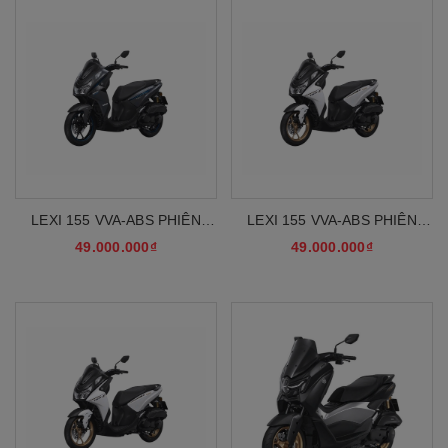
LEXI 155 VVA-ABS PHIÊN
LEXI 155 VVA-ABS PHIÊN
BẢN TIÊU CHUẨN MỚI 2026
BẢN TIÊU CHUẨN MỚI 2026
49.000.000₫
49.000.000₫