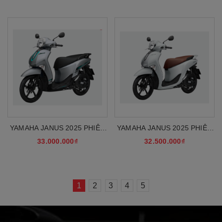
YAMAHA JANUS 2025 PHIÊN
YAMAHA JANUS 2025 PHIÊN
BẢN GIỚI HẠN
BẢN ĐẶC BIỆT
33.000.000₫
32.500.000₫
1
2
3
4
5