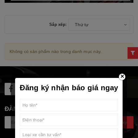
Sắp xếp:
Thứ tự
Không có sản phẩm nào trong danh mục này.
×
Đăng ký nhận báo giá ngay
ĐĂNG KÝ NHẬN TIN
Đăng ký