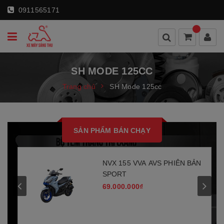
0911565171
SH MODE 125CC
Trang chủ
SH Mode 125cc
SẢN PHẨM BÁN CHẠY
NVX 155 VVA AVS PHIÊN BẢN
SPORT
69.000.000₫