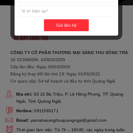
Gửi liên hệ
CÔNG TY CỔ PHẦN THƯƠNG MẠI SÁNG THU SÔNG TRÀ
Số GCNĐKDN: 4300320209
Cấp lần đầu: Ngày 04/03/2003
Đăng ký thay đổi lần thứ 19: Ngày 01/06/2022
Cơ quan cấp: Sở kế hoạch và đầu tư tỉnh Quảng Ngãi
Địa chỉ:
Số 10 Bà Triệu, P. Lê Hồng Phong, TP. Quảng
Ngãi, Tỉnh Quảng Ngãi.
Hotline:
0911565171
Email:
yamahasangthuquangngai@gmail.com
Thời gian làm việc: Từ 7h – 18h30, các ngày trong tuần