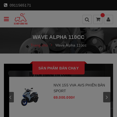
0911565171
WAVE ALPHA 110CC
Trang chủ
Wave Alpha 110cc
SẢN PHẨM BÁN CHẠY
NVX 155 VVA AVS PHIÊN BẢN
SPORT
69.000.000₫