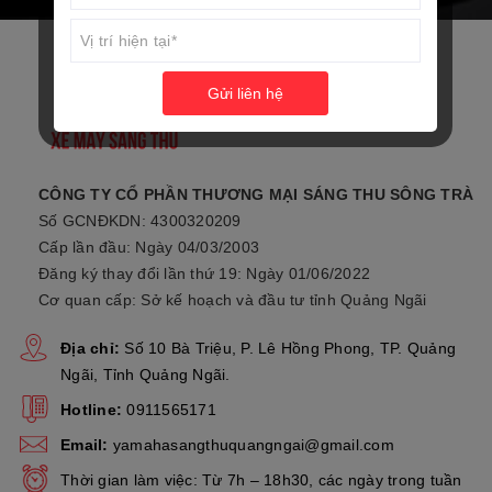
Gửi liên hệ
CÔNG TY CỔ PHẦN THƯƠNG MẠI SÁNG THU SÔNG TRÀ
Số GCNĐKDN: 4300320209
Cấp lần đầu: Ngày 04/03/2003
Đăng ký thay đổi lần thứ 19: Ngày 01/06/2022
Cơ quan cấp: Sở kế hoạch và đầu tư tỉnh Quảng Ngãi
Địa chỉ:
Số 10 Bà Triệu, P. Lê Hồng Phong, TP. Quảng
Ngãi, Tỉnh Quảng Ngãi.
Hotline:
0911565171
Email:
yamahasangthuquangngai@gmail.com
Thời gian làm việc: Từ 7h – 18h30, các ngày trong tuần