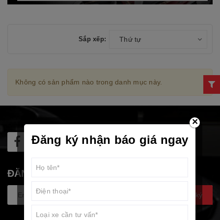
Sắp xếp:
Thứ tự
Không có sản phẩm nào trong danh mục này.
×
Đăng ký nhận báo giá ngay
ĐĂNG KÝ NHẬN TIN
Đăng ký