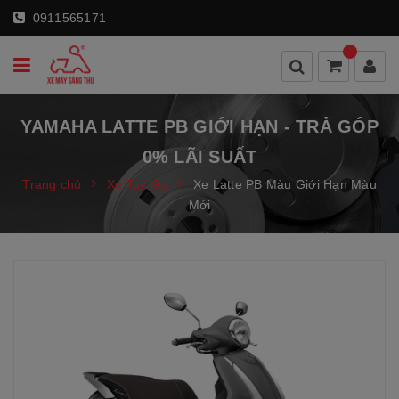
0911565171
YAMAHA LATTE PB GIỚI HẠN - TRẢ GÓP
0% LÃI SUẤT
Trang chủ
Xe Tay Ga
Xe Latte PB Màu Giới Hạn Màu
Mới