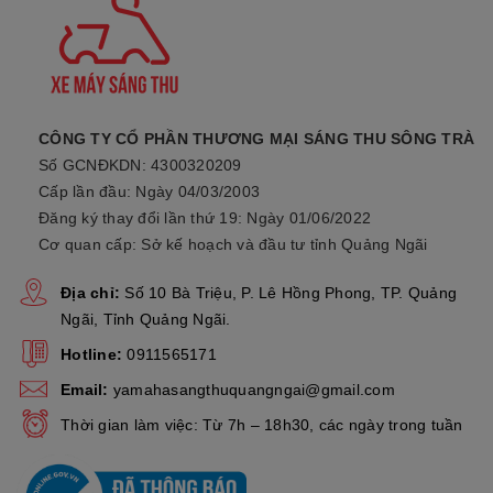
Kiểu hệ thống truyền lực
CVT
2. Thông Tin Chi Tiết
Xe Latte
Phiên Bản Giới
Hạn Màu Mới.
CÔNG TY CỔ PHẦN THƯƠNG MẠI SÁNG THU SÔNG TRÀ
Số GCNĐKDN: 4300320209
a. Mặt Đồng Hồ Điện Tử
Xe Latte
.
Cấp lần đầu: Ngày 04/03/2003
Mặt đồng hồ thiết kế mới với màn hình LCD hiển thị các thông
Đăng ký thay đổi lần thứ 19: Ngày 01/06/2022
số kĩ thuật hữu ích được sắp xếp đơn giản, dễ đọc giúp người
Cơ quan cấp: Sở kế hoạch và đầu tư tỉnh Quảng Ngãi
lái kiểm soát tốt hành trình và lượng nhiên liệu tiêu thụ.
Địa chỉ:
Số 10 Bà Triệu, P. Lê Hồng Phong, TP. Quảng
Ngãi, Tỉnh Quảng Ngãi.
Hotline:
0911565171
Email:
yamahasangthuquangngai@gmail.com
Thời gian làm việc: Từ 7h – 18h30, các ngày trong tuần