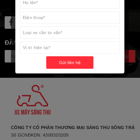
ĐĂNG KÝ NHẬN TIN
Đăng ký
Gửi liên hệ
CÔNG TY CỔ PHẦN THƯƠNG MẠI SÁNG THU SÔNG TRÀ
Số GCNĐKDN: 4300320209