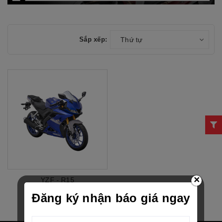
Sắp xếp:
Thứ tự
×
YZF - R15
70.000.000₫
Đăng ký nhận báo giá ngay