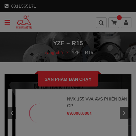
0911565171
YZF – R15
Trang chủ
YZF – R15
SẢN PHẨM BÁN CHẠY
N
NVX 155 VVA AVS PHIÊN BẢN
GP
69.000.000₫