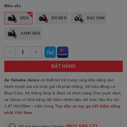
Màu sắc
ĐEN
ĐỎ ĐEN
BẠC XÁM
XANH ĐEN
-
+
ĐẶT HÀNG
Xe Yamaha Janus
có thiết kế trẻ trung cùng khả năng vận
hành mượt mà với mức giá rất phải chăng. Sở hữu động cơ
Blue Core, hệ thống Stop & Start và chức năng One push start,
xe Janus có khả năng tiết kiệm nhiên liệu với mức tiêu thụ chỉ
1,87 lít/100km - nằm trong
Top đầu xe tay ga tiết kiệm xăng
nhất Việt Nam
.
0911 565 171
Hỗ trợ mua hàng Online: