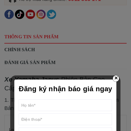
THÔNG TIN SẢN PHẨM
CHÍNH SÁCH
ĐÁNH GIÁ SẢN PHẨM
×
Xe Yamaha Janus
Phiên Bản Cao
Cấp Mẫu Mới.
Đăng ký nhận báo giá ngay
1. Thông Số Kỹ Thuật
Xe Yamaha Janus
Phiên
Bản Cao Cấp Mẫu Mới.
Blue Core, 4 thì, 2 van,
Loại
SOHC, Làm mát bằng