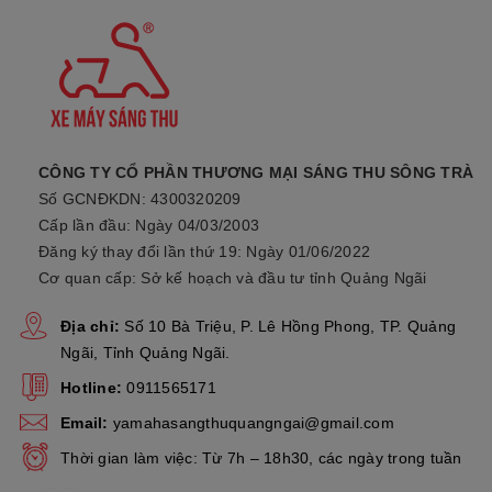
Tỷ số truyền động
2,294 - 0,804 : 1
Kiểu hệ thống truyền lực
Dây đai V tự động
Hệ thống làm mát
Làm mát bằng không khí
CÔNG TY CỔ PHẦN THƯƠNG MẠI SÁNG THU SÔNG TRÀ
Số GCNĐKDN: 4300320209
Cấp lần đầu: Ngày 04/03/2003
2. Thông Tin Chi Tiết
Xe Yamaha
Đăng ký thay đổi lần thứ 19: Ngày 01/06/2022
Janus
Phiên Bản Tiêu Chuẩn Mẫu Mới.
Cơ quan cấp: Sở kế hoạch và đầu tư tỉnh Quảng Ngãi
a. Ốp Trước
Xe Yamaha Janus
Hoàn Toàn Mới:
Địa chỉ:
Số 10 Bà Triệu, P. Lê Hồng Phong, TP. Quảng
Dải đèn LED định vị được tinh chỉnh cùng điểm nhấn là logo
Ngãi, Tỉnh Quảng Ngãi.
Yamaha 3D làm bật lên chữ “I” (Tôi) trong đặc trưng thiết kế “I
Hotline:
0911565171
(Tôi) & U (Bạn)” của Janus, đồng thời gợi lên liên tưởng đến
hình ảnh chiếc dây chuyền lấp lánh trên cổ của cô gái trẻ. Thiết
Email:
yamahasangthuquangngai@gmail.com
kế phần đầu xe được lấy cảm hứng từ hình ảnh của cô nàng
Thời gian làm việc: Từ 7h – 18h30, các ngày trong tuần
Gen Z trong chiếc áo choàng thời thượng.