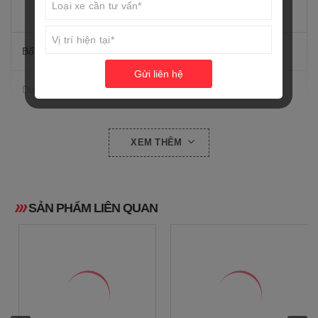
không khí cưỡng bức
Bố trí xi lanh
Xy lanh đơn
Gửi liên hệ
Dung tích xy lanh (CC)
125
Đường kính và hành trình
52,4 mm x 57,9 mm
XEM THÊM
piston
Tỷ số nén
9,5 : 1
SẢN PHẨM LIÊN QUAN
7,0 kW (9,5 ps)/8.000
Công suất tối đa
vòng/phút
9.6 Nm (1.0 kgf-m)/5500
Mô men cực đại
vòng/phút