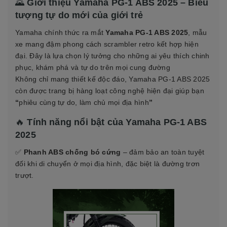
🌄
Giới thiệu Yamaha PG-1 ABS 2025 – Biểu
tượng tự do mới của giới trẻ
Yamaha chính thức ra mắt
Yamaha PG-1 ABS 2025
, mẫu
xe mang đậm phong cách
scrambler retro kết hợp hiện
đại
. Đây là lựa chọn lý tưởng cho những ai yêu thích
chinh
phục, khám phá và tự do trên mọi cung đường
Không chỉ mang thiết kế độc đáo, Yamaha PG-1 ABS 2025
còn được trang bị hàng loạt công nghệ hiện đại giúp bạn
“
phiêu cùng tự do, làm chủ mọi địa hình
”
🔥
Tính năng nổi bật của Yamaha PG-1 ABS
2025
✅
Phanh ABS chống bó cứng
– đảm bảo an toàn tuyệt
đối khi di chuyển ở mọi địa hình, đặc biệt là đường trơn
trượt.