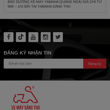
BẢO DƯỠNG XE MÁY YAMAHA QUẢNG NGÃI GIÁ CHỈ TỪ
99K – ƯU ĐÃI TẠI YAMAHA SÁNG THU
ĐĂNG KÝ NHẬN TIN
Đăng ký