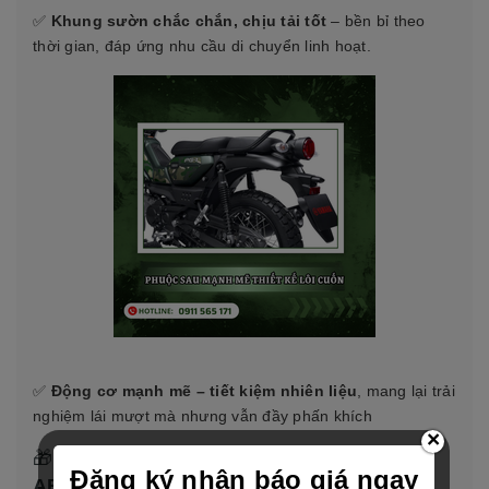
✅
Khung sườn chắc chắn, chịu tải tốt
– bền bỉ theo
thời gian, đáp ứng nhu cầu di chuyển linh hoạt.
✅
Động cơ mạnh mẽ – tiết kiệm nhiên liệu
, mang lại trải
nghiệm lái mượt mà nhưng vẫn đầy phấn khích
×
🎁
Ưu đãi đặc biệt khi mua Yamaha PG-1
Đăng ký nhận báo giá ngay
ABS 2025 tại Yamaha Sáng Thu