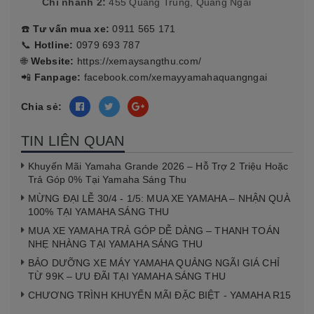
Chi nhánh 2:
455 Quang Trung, Quảng Ngãi
☎️
Tư vấn mua xe:
0911 565 171
📞
Hotline:
0979 693 787
🌐
Website:
https://xemaysangthu.com/
📲
Fanpage:
facebook.com/xemayyamahaquangngai
Chia sẻ:
TIN LIÊN QUAN
Khuyến Mãi Yamaha Grande 2026 – Hỗ Trợ 2 Triệu Hoặc
Trả Góp 0% Tại Yamaha Sáng Thu
MỪNG ĐẠI LỄ 30/4 - 1/5: MUA XE YAMAHA – NHẬN QUÀ
100% TẠI YAMAHA SÁNG THU
MUA XE YAMAHA TRẢ GÓP DỄ DÀNG – THANH TOÁN
NHẸ NHÀNG TẠI YAMAHA SÁNG THU
BẢO DƯỠNG XE MÁY YAMAHA QUẢNG NGÃI GIÁ CHỈ
TỪ 99K – ƯU ĐÃI TẠI YAMAHA SÁNG THU
CHƯƠNG TRÌNH KHUYẾN MÃI ĐẶC BIỆT - YAMAHA R15