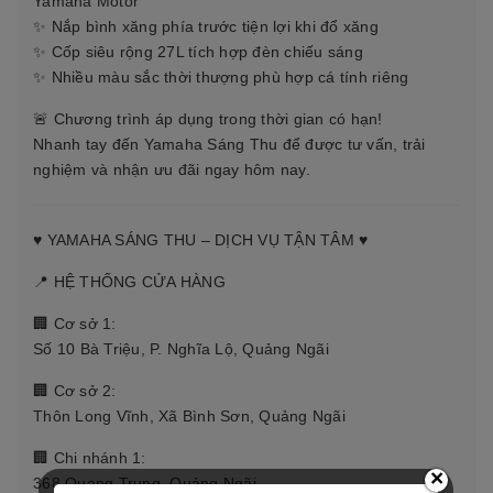
Yamaha Motor
✨ Nắp bình xăng phía trước tiện lợi khi đổ xăng
✨ Cốp siêu rộng 27L tích hợp đèn chiếu sáng
✨ Nhiều màu sắc thời thượng phù hợp cá tính riêng
🚨 Chương trình áp dụng trong thời gian có hạn!
Nhanh tay đến Yamaha Sáng Thu để được tư vấn, trải
nghiệm và nhận ưu đãi ngay hôm nay.
♥️ YAMAHA SÁNG THU – DỊCH VỤ TẬN TÂM ♥️
📍 HỆ THỐNG CỬA HÀNG
🏢 Cơ sở 1:
Số 10 Bà Triệu, P. Nghĩa Lộ, Quảng Ngãi
🏢 Cơ sở 2:
Thôn Long Vĩnh, Xã Bình Sơn, Quảng Ngãi
🏢 Chi nhánh 1:
×
368 Quang Trung, Quảng Ngãi