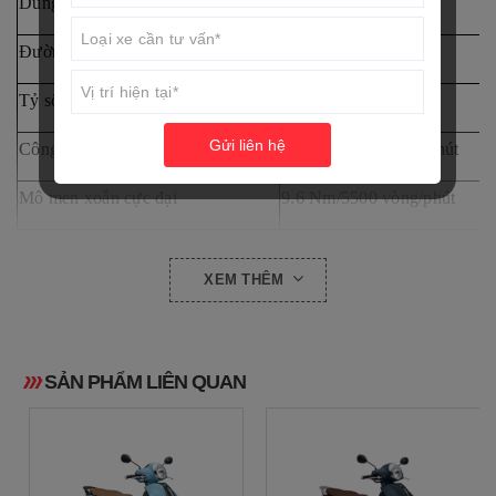
Dung tích xy lanh (CC)
124.9 cm3
Đường kính và hành trình piston
52,4 mm x 57,9 mm
Tỷ số nén
9,5 : 1
Gửi liên hệ
Công suất tối đa
7,0 kW/8.000 vòng/phút
Mô men xoắn cực đại
9.6 Nm/5500 vòng/phút
Hệ thống khởi động
Điện
XEM THÊM
Mức tiêu thụ nhiên liệu (l/100km)
1,88
Kiểu hệ thống truyền lực
Ly hợp ma sát khô. Hộp số t
SẢN PHẨM LIÊN QUAN
Điện áp ắc quy
12V - 3Ah
2. Khung xe :