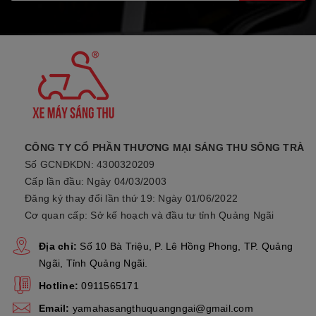
Chiều dài yên xe
760 mm (+77mm so với phiê
Độ cao gầm xe
135 mm
Khoảng cách giữa 2 trục bánh xe
1260 mm
Trọng lượng
97 Kg
Dung tích bình xăng
4,2 L
CÔNG TY CỔ PHẦN THƯƠNG MẠI SÁNG THU SÔNG TRÀ
Ngăn chứa đồ
15.3
Số GCNĐKDN: 4300320209
Cấp lần đầu: Ngày 04/03/2003
Sàn để chân
Rộng hơn (+20 mm so với p
Đăng ký thay đổi lần thứ 19: Ngày 01/06/2022
Cơ quan cấp: Sở kế hoạch và đầu tư tỉnh Quảng Ngãi
3. Các tính năng nổi bật:
Địa chỉ:
Số 10 Bà Triệu, P. Lê Hồng Phong, TP. Quảng
Ngãi, Tỉnh Quảng Ngãi.
HỆ THỐNG ĐÈN TRƯỚC NỔI BẬT
Hotline:
0911565171
Email:
yamahasangthuquangngai@gmail.com
Cụm đèn trước gây ấn tượng với đèn luôn sáng và thiết kế viền