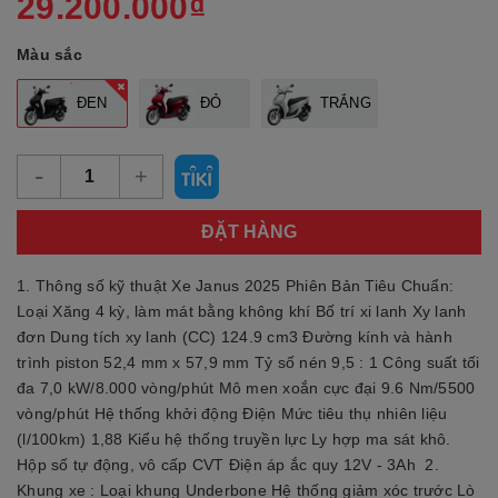
29.200.000₫
Màu sắc
ĐEN
ĐỎ
TRẮNG
-
+
ĐẶT HÀNG
1. Thông số kỹ thuật Xe Janus 2025 Phiên Bản Tiêu Chuẩn:
Loại Xăng 4 kỳ, làm mát bằng không khí Bố trí xi lanh Xy lanh
đơn Dung tích xy lanh (CC) 124.9 cm3 Đường kính và hành
trình piston 52,4 mm x 57,9 mm Tỷ số nén 9,5 : 1 Công suất tối
đa 7,0 kW/8.000 vòng/phút Mô men xoắn cực đại 9.6 Nm/5500
vòng/phút Hệ thống khởi động Điện Mức tiêu thụ nhiên liệu
(l/100km) 1,88 Kiểu hệ thống truyền lực Ly hợp ma sát khô.
Hộp số tự động, vô cấp CVT Điện áp ắc quy 12V - 3Ah 2.
Khung xe : Loại khung Underbone Hệ thống giảm xóc trước Lò