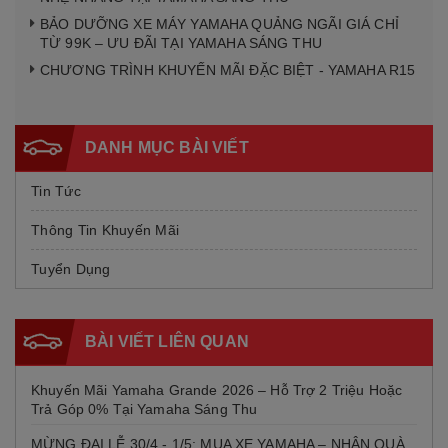
BẢO DƯỠNG XE MÁY YAMAHA QUẢNG NGÃI GIÁ CHỈ
TỪ 99K – ƯU ĐÃI TẠI YAMAHA SÁNG THU
CHƯƠNG TRÌNH KHUYẾN MÃI ĐẶC BIỆT - YAMAHA R15
DANH MỤC BÀI VIẾT
Tin Tức
Thông Tin Khuyến Mãi
Tuyển Dụng
BÀI VIẾT LIÊN QUAN
Khuyến Mãi Yamaha Grande 2026 – Hỗ Trợ 2 Triệu Hoặc
Trả Góp 0% Tại Yamaha Sáng Thu
MỪNG ĐẠI LỄ 30/4 - 1/5: MUA XE YAMAHA – NHẬN QUÀ