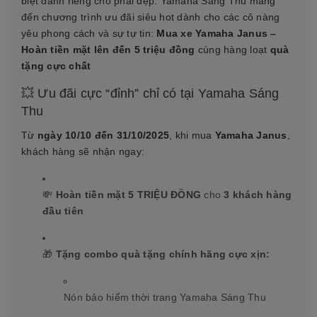
biệt dành riêng cho phái đẹp. Yamaha Sáng Thu mang
đến chương trình ưu đãi siêu hot dành cho các cô nàng
yêu phong cách và sự tự tin:
Mua xe Yamaha Janus –
Hoàn tiền mặt lên đến 5 triệu đồng
cùng hàng loạt
quà
tặng cực chất
💥 Ưu đãi cực “đỉnh” chỉ có tại Yamaha Sáng
Thu
Từ
ngày 10/10 đến 31/10/2025
, khi mua
Yamaha Janus
,
khách hàng sẽ nhận ngay:
💸
Hoàn tiền mặt 5 TRIỆU ĐỒNG
cho
3 khách hàng
đầu tiên
🎁
Tặng combo quà tặng chính hãng cực xịn:
Nón bảo hiểm thời trang Yamaha Sáng Thu