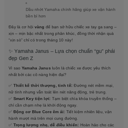
Dầu nhớt Yamaha chính hãng giúp xe vận hành
bền bỉ hơn
Đây là cơ hội
vàng
để bạn sở hữu chiếc xe tay ga sang –
xịn – mịn bậc nhất trong phân khúc, đồng thời nhận quà
“xịn sò” chỉ có trong tháng 10 này!
✨ Yamaha Janus – Lựa chọn chuẩn “gu” phái
đẹp Gen Z
Vì sao
Yamaha Janus
luôn là chiếc xe được yêu thích
nhất bởi các cô nàng hiện đại?
✅
Thiết kế thời thượng, tinh tế:
Đường nét mềm mại,
nữ tính nhưng vẫn toát lên nét năng động, trẻ trung.
✅
Smart Key tiện lợi:
Tạm biệt chìa khóa truyền thống –
chỉ cần chạm nhẹ là khởi động ngay.
✅
Động cơ Blue Core êm ái:
Tiết kiệm nhiên liệu, vận
hành mượt mà trên mọi cung đường.
✅
Trọng lượng nhẹ, dễ điều khiển:
Hoàn hảo cho các