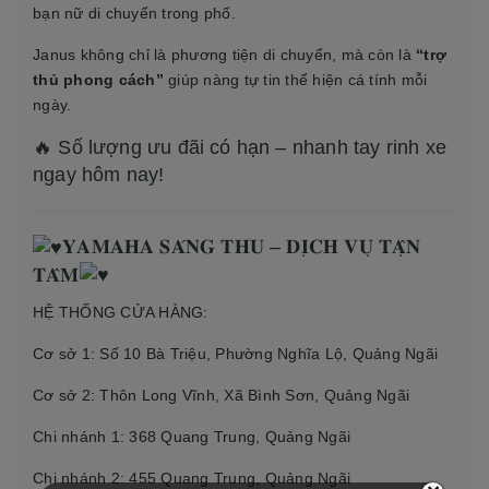
bạn nữ di chuyển trong phố.
Janus không chỉ là phương tiện di chuyển, mà còn là
“trợ
thủ phong cách”
giúp nàng tự tin thể hiện cá tính mỗi
ngày.
🔥 Số lượng ưu đãi có hạn – nhanh tay rinh xe
ngay hôm nay!
𝐘𝐀𝐌𝐀𝐇𝐀 𝐒𝐀́𝐍𝐆 𝐓𝐇𝐔 – 𝐃𝐈̣𝐂𝐇 𝐕𝐔̣ 𝐓𝐀̣̂𝐍
𝐓𝐀̂𝐌
HỆ THỐNG CỬA HÀNG:
Cơ sở 1: Số 10 Bà Triệu, Phường Nghĩa Lộ, Quảng Ngãi
Cơ sở 2: Thôn Long Vĩnh, Xã Bình Sơn, Quảng Ngãi
Chi nhánh 1: 368 Quang Trung, Quảng Ngãi
Chi nhánh 2: 455 Quang Trung, Quảng Ngãi