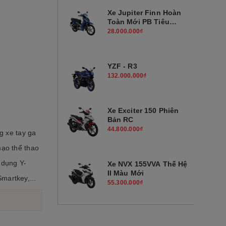
Xe Jupiter Finn Hoàn
Toàn Mới PB Tiêu
Chuẩn
28.000.000₫
YZF - R3
132.000.000₫
Xe Exciter 150 Phiên
Bản RC
44.800.000₫
g xe tay ga
mạo thể thao
 dụng Y-
Xe NVX 155VVA Thế Hệ
II Màu Mới
martkey,...
55.300.000₫
Xe Janus Phiên Bản