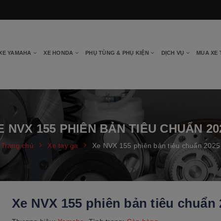
XE YAMAHA
XE HONDA
PHỤ TÙNG & PHỤ KIỆN
DỊCH VỤ
MUA XE
E NVX 155 PHIÊN BẢN TIÊU CHUẨN 20
Trang chủ
Xe tay ga
Xe NVX 155 phiên bản tiêu chuẩn 2025
Xe NVX 155 phiên bản tiêu chuẩn