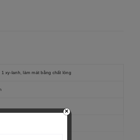
Tiêu Chuẩn Mẫu Mới
29.000.000₫
 1 xy-lanh, làm mát bằng chất lỏng
n
×
x 58,7 mm