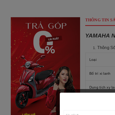
THÔNG TIN S
YAMAHA N
Thông Số
Loại
Bố trí xi lanh
Dung tích xy l
Đường kính và 
Tỷ số nén