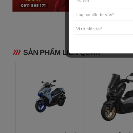
Công suất tối 
Mô men cực đạ
SẢN PHẨM LIÊN QUAN
Hệ thống khởi
Dung tích bình
Mức tiêu thụ nh
Phương thức t
Kiểu hệ thống 