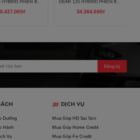
 HYBRID PHIÊN BẢN
GEAR 125 HYBRID PHIÊN BẢN
TIÊU CHUẨN
CAO CẤP
0.437.000₫
34.364.000₫
g kiểu dáng tối ưu khí động học
Đăng ký
SÁCH
DỊCH VỤ
o Dưỡng
Mua Góp HD Sai Son
o Hành
Mua Góp Home Credit
ịch Vụ
Mua Góp Fe Credit