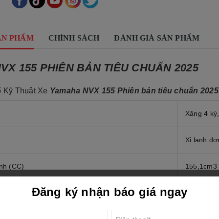
ẢN PHẨM
CHÍNH SÁCH
ĐÁNH GIÁ SẢN PHẨM
VX 155 PHIÊN BẢN TIÊU CHUẨN 2025
 Kỹ Thuật Xe
Yamaha NVX 155 Phiên bản tiêu chuẩn 2025
Xăng 4 kỳ,
Xi lanh đơ
anh (CC)
155,1cm3
Đăng ký nhận báo giá ngay
hành trình piston
58,0 mm 
11,6:1