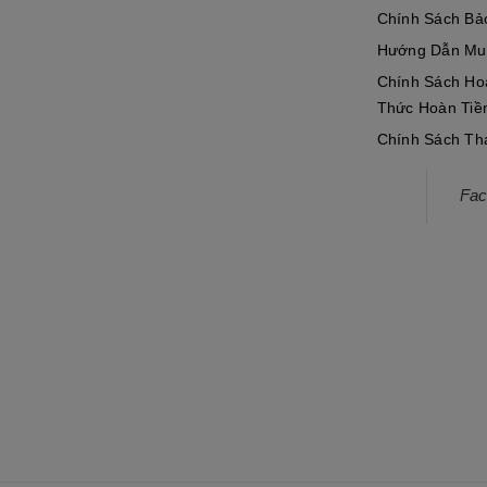
Chính Sách Bả
Hướng Dẫn Mu
Chính Sách Ho
Thức Hoàn Tiề
Chính Sách Th
hắc, kiểu dáng khí động học, đường nét góc cạnh
Fac