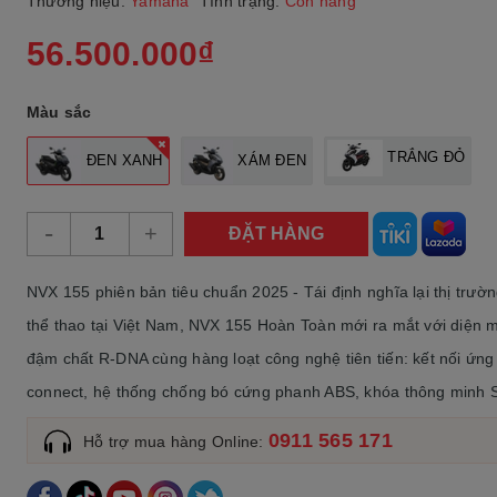
Thương hiệu:
Yamaha
Tình trạng:
Còn hàng
56.500.000₫
Màu sắc
TRẮNG ĐỎ
ĐEN XANH
XÁM ĐEN
-
+
ĐẶT HÀNG
NVX 155 phiên bản tiêu chuẩn 2025 - Tái định nghĩa lại thị trườn
thể thao tại Việt Nam, NVX 155 Hoàn Toàn mới ra mắt với diện 
đậm chất R-DNA cùng hàng loạt công nghệ tiên tiến: kết nối ứng
connect, hệ thống chống bó cứng phanh ABS, khóa thông minh S
0911 565 171
Hỗ trợ mua hàng Online: