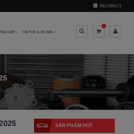
0911565171
 TRẢ GÓP
TIN TỨC & ƯU ĐÃI
25
 2025
SẢN PHẨM HOT