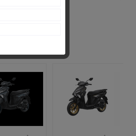
.000 vòng /phút
N.m/ 6.500 vòng/ phút
 điện
ng dây đai V tự động
 sát khô/ Hộp số tự động