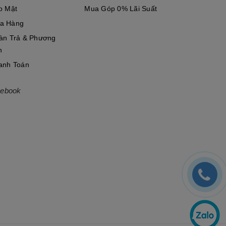
o Mật
Mua Góp 0% Lãi Suất
a Hàng
àn Trả & Phương
n
anh Toán
ebook