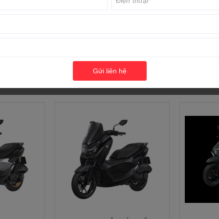
11,3 kW/ 8
đa
XEM THÊM
i
14,2 
Gửi liên hệ
 động
Khởi động
 xăng
5,5 lít
iên liệu (l/100km)
2,21
ruyền động
Truyền độ
truyền lực
Ly hợp ma