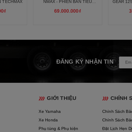
 chi tiết Xe
Yamaha NVX 155 Phiên bản tiêu chuẩn 2025
ẢN TECHMAX
NMAX - PHIÊN BẢN TIÊU
GEAR 125
CHUẨN
ng
00₫
69.000.000₫
3
thao sắc bén đậm chất R-DNA. Khung xe vững chắc cùn
ĐĂNG KÝ NHẬN TIN
GIỚI THIỆU
CHÍNH 
Xe Yamaha
Chính Sách Bả
Xe Honda
Chính Sách Bả
Phụ tùng & Phụ kiện
Đặt Lịch Hẹn D