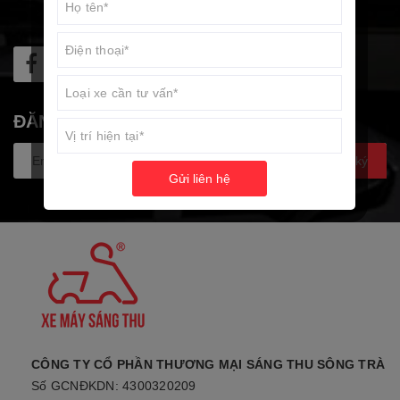
ĐĂNG KÝ NHẬN TIN
Đăng ký
Gửi liên hệ
CÔNG TY CỔ PHẦN THƯƠNG MẠI SÁNG THU SÔNG TRÀ
Số GCNĐKDN: 4300320209