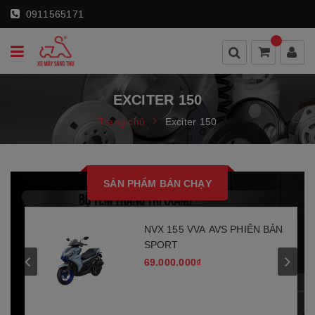
0911565171
EXCITER 150
Trang chủ
Exciter 150
SẢN PHẨM BÁN CHẠY
NVX 155 VVA AVS PHIÊN BẢN
SPORT
69.000.000₫