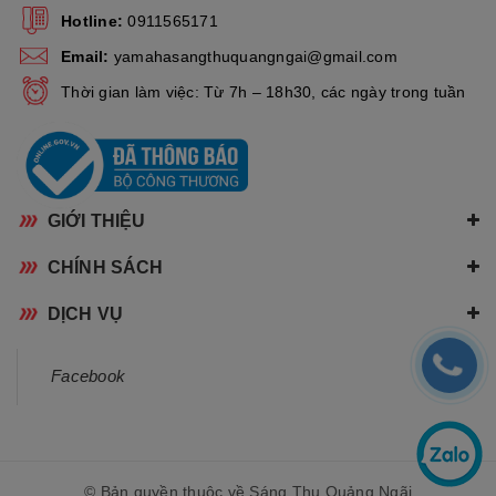
Hotline:
0911565171
Email:
yamahasangthuquangngai@gmail.com
Kiểu hệ thống truyền lực
5 số
Thời gian làm việc: Từ 7h – 18h30, các ngày trong tuần
107mm x 185mm (Diện
Két làm mát
tích 19,795 mm2)
2. Thông Tin Chi Tiết Xe
Yamaha Exciter 150
GIỚI THIỆU
Phiên Bản Giới Hạn.
CHÍNH SÁCH
a. Đèn Trước
Yamaha Exciter 150
.
Đầu xe được trang bị hệ thống đèn LED với thiết kế 3 bóng độc
DỊCH VỤ
đáo như đôi mắt sắc lẹm của chú báo trong đêm đem đến cho
người dùng cảm giác dũng mãnh, tay lái đầy tự tin thách thức
Facebook
bất kì cung đường nào.
© Bản quyền thuộc về Sáng Thu Quảng Ngãi