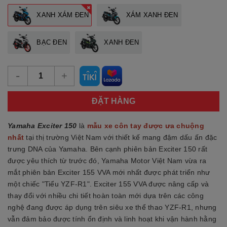
XANH XÁM ĐEN
XÁM XANH ĐEN
BẠC ĐEN
XANH ĐEN
-
+
ĐẶT HÀNG
Yamaha Exciter 150
là
mẫu xe côn tay được ưa chuộng
nhất
tại thị trường Việt Nam với thiết kế mang đậm dấu ấn đặc
trưng DNA của Yamaha. Bên cạnh phiên bản Exciter 150 rất
được yêu thích từ trước đó, Yamaha Motor Việt Nam vừa ra
mắt phiên bản Exciter 155 VVA mới nhất được phát triển như
một chiếc "Tiểu YZF-R1". Exciter 155 VVA được nâng cấp và
thay đổi với nhiều chi tiết hoàn toàn mới dựa trên các công
nghệ đang được áp dụng trên siêu xe thể thao YZF-R1, nhưng
vẫn đảm bảo được tính ổn định và linh hoạt khi vận hành hằng