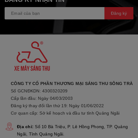
Hệ thống khởi động
Điện
Đăng ký
Hệ thống bôi trơn
Cácte ướt
Dung tích bình xăng
4,2 lít
Mức tiêu thụ nhiên liệu
2,00
(l/100km)
Bộ chế hòa khí
Phun xăng (1 vòi phun)
CÔNG TY CỔ PHẦN THƯƠNG MẠI SÁNG THU SÔNG TRÀ
Số GCNĐKDN: 4300320209
Hệ thống đánh lửa
T.C.I (kỹ thuật số)
Cấp lần đầu: Ngày 04/03/2003
Đăng ký thay đổi lần thứ 19: Ngày 01/06/2022
Cơ quan cấp: Sở kế hoạch và đầu tư tỉnh Quảng Ngãi
Hệ thống ly hợp
Ly tâm loại ướt
Địa chỉ:
Số 10 Bà Triệu, P. Lê Hồng Phong, TP. Quảng
1: 2.833 / 2: 1.875 / 3:
Tỷ số truyền động
Ngãi, Tỉnh Quảng Ngãi.
1.429 / 4: 1.143 / 5: 0.957