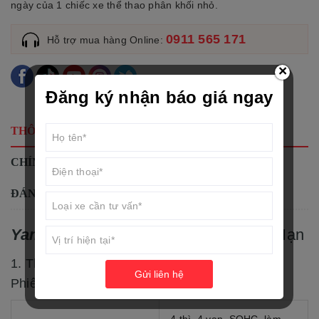
ngày của 1 chiếc xe thể thao phân khối nhỏ.
0911 565 171
Hỗ trợ mua hàng Online:
×
Đăng ký nhận báo giá ngay
THÔNG TIN SẢN PHẨM
CHÍNH SÁCH
ĐÁNH GIÁ SẢN PHẨM
Yamaha Exciter 150
Phiên Bản Giới Hạn
1. Thông Số Kỹ Thuật Xe
Yamaha
Exciter 150
Gửi liên hệ
Phiên Bản Giới Hạn.