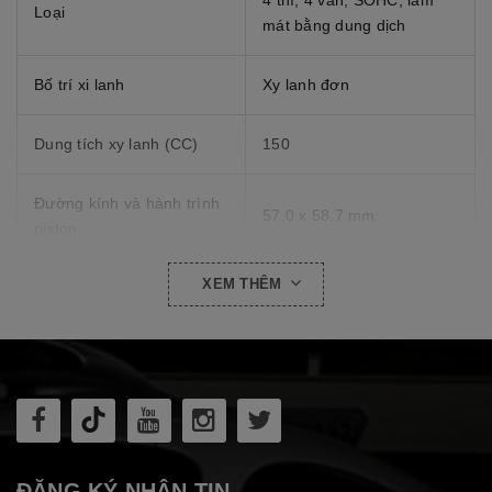
4 thì, 4 van, SOHC, làm
Loại
mát bằng dung dịch
Bố trí xi lanh
Xy lanh đơn
Dung tích xy lanh (CC)
150
Đường kính và hành trình
57.0 x 58.7 mm
piston
XEM THÊM
Tỷ số nén
10.4:1
11,3 kW (15,4 PS) / 8.500
Công suất tối đa
vòng/phút
13,8 N·m (1,4 kgf·m) /
Mô men cực đại
7.000 vòng/phút
ĐĂNG KÝ NHẬN TIN