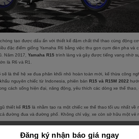
chóng tạo được dấu ấn với thiết kế đậm chất thể thao cùng động c
hiều đặc điểm giống Yamaha R6 bằng việc thu gọn cụm đèn pha và 
cũ. Năm 2017,
Yamaha R15
trình làng và gây được tiếng vang nhờ sự
ớn là R6 và R1.
5
sẽ là thế hệ xe đua phân khối nhỏ hoàn toàn mới, kế thừa công ng
khẩu nguyên chiếc từ Indonesia, phiên bản
R15 và R15M 2022
hướ
ng cách sống hiện đại, năng động, yêu thích các dòng xe thể thao
gũ thiết kế
R15
là nhằm tạo ra một chiếc xe thể thao tối ưu nhất về 
h cả đường đua và đường phố. Không chỉ vậy, xe còn sở hữu một vẻ 
ác đại lý trên toàn quốc vào cuối tháng 9/2022
Đăng ký nhận báo giá ngay