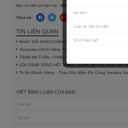
Mọi chi tiết xin liên hệ :
0911 565 171
hoặc
Zalo
:
0979 69 3
Chia sẻ:
TIN LIÊN QUAN
NGÀY HỘI KHÁCH HÀNG YAMAHA – ĐẶC QUYỀN CHĂM 
Yamalube Chính Hãng Xe Yamaha – Thay Nhớt Chuẩn Tạ
TRẠM AN TOÀN, CHẠM CẢM XÚC – MỞ LỐI NHỮNG TR
LÊN GEAR SỐNG HẾT MÌNH – BÙNG NỔ SỰ KIỆN TẠI 
Tri Ân Khách Hàng – Thay Dầu Miễn Phí Cùng Yamaha S
VIẾT BÌNH LUẬN CỦA BẠN: