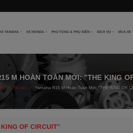
XE YAMAHA
XE HONDA
PHỤ TÙNG & PHỤ KIỆN
DỊCH VỤ
MUA XE
15 M HOÀN TOÀN MỚI: "THE KING OF
chủ
Tin tức
Yamaha R15 M Hoàn Toàn Mới: "THE KING OF C
 KING OF CIRCUIT"