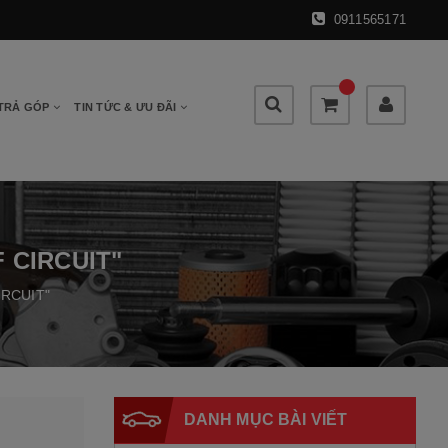
0911565171
 TRẢ GÓP
TIN TỨC & ƯU ĐÃI
 CIRCUIT"
IRCUIT"
DANH MỤC BÀI VIẾT