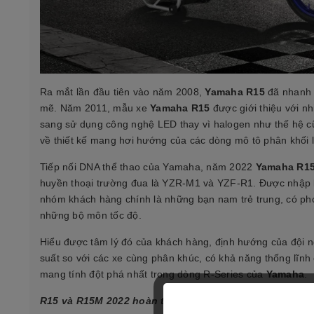
Ra mắt lần đầu tiên vào năm 2008,
Yamaha R15
đã nhanh 
mẽ. Năm 2011, mẫu xe
Yamaha R15
được giới thiệu với n
sang sử dụng công nghệ LED thay vì halogen như thế hệ 
về thiết kế mang hơi hướng của các dòng mô tô phân khối l
Tiếp nối DNA thể thao của Yamaha, năm 2022
Yamaha R1
huyền thoại trường đua là YZR-M1 và YZF-R1. Được nhập 
nhóm khách hàng chính là những bạn nam trẻ trung, có pho
những bộ môn tốc độ.
Hiểu được tâm lý đó của khách hàng, định hướng của đội n
suất so với các xe cùng phân khúc, có khả năng thống lĩn
mang tính đột phá nhất trong dòng R-Series của
Yamaha
.
R15 và R15M 2022 hoàn toàn mới
dự kiến sẽ có mặt tại c