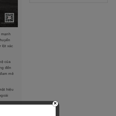
ơ mạnh
chuyển
 lột xác
hệ của
ng đến
, đam mê
mặt hiệu
ngoài
×