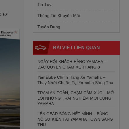
Tin Tức
c từ
Thông Tin Khuyến Mãi
Tuyển Dụng
BÀI VIẾT LIÊN QUAN
NGÀY HỘI KHÁCH HÀNG YAMAHA –
ĐẶC QUYỀN CHĂM XE THÁNG 8
Yamalube Chính Hãng Xe Yamaha –
Thay Nhớt Chuẩn Tại Yamaha Sáng Thu
TRẠM AN TOÀN, CHẠM CẢM XÚC – MỞ
LỐI NHỮNG TRẢI NGHIỆM MỚI CÙNG
YAMAHA
LÊN GEAR SỐNG HẾT MÌNH – BÙNG
NỔ SỰ KIỆN TẠI YAMAHA TOWN SÁNG
THU