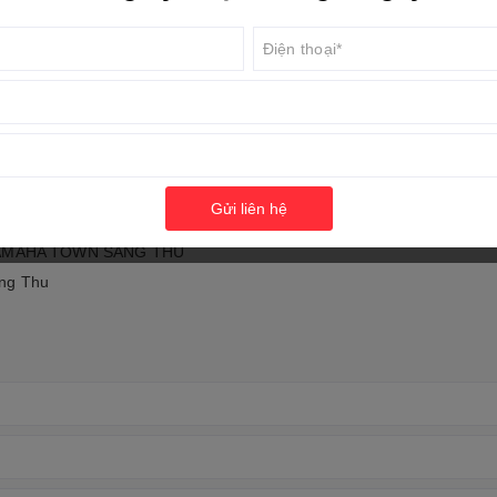
7 87
để được hỗ trợ sớm nhất.
XE THÁNG 8
i Yamaha Sáng Thu
Gửi liên hệ
ẢI NGHIỆM MỚI CÙNG YAMAHA
YAMAHA TOWN SÁNG THU
áng Thu