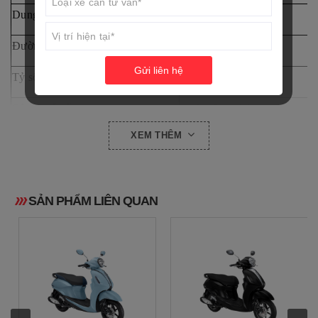
Dung tích xy lanh (CC)
124.9 cc
Đường kính và hành trình piston
52.4 x 57.9 mm
Gửi liên hệ
Tỷ số nén
11.0 : 1
Công suất tối đa
6.05/6.500 kW/rpm
XEM THÊM
Mô men xoắn cực đại
10.4 Nm (1.1 kgf.m)/5000 vò
Hệ thống khởi động
Khởi động điện
SẢN PHẨM LIÊN QUAN
Hệ thống bôi trơn
Dầu bôi trơn
Dung tích dầu máy
0.84 L
Dung tích bình xăng
4.0 L
Mức tiêu thụ nhiên liệu (l/100km)
1.66