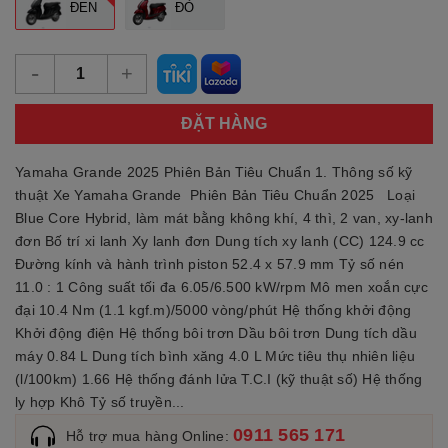
ĐEN
ĐỎ
-
+
ĐẶT HÀNG
Yamaha Grande 2025 Phiên Bản Tiêu Chuẩn 1. Thông số kỹ
thuật Xe Yamaha Grande Phiên Bản Tiêu Chuẩn 2025 Loại
Blue Core Hybrid, làm mát bằng không khí, 4 thì, 2 van, xy-lanh
đơn Bố trí xi lanh Xy lanh đơn Dung tích xy lanh (CC) 124.9 cc
Đường kính và hành trình piston 52.4 x 57.9 mm Tỷ số nén
11.0 : 1 Công suất tối đa 6.05/6.500 kW/rpm Mô men xoắn cực
đại 10.4 Nm (1.1 kgf.m)/5000 vòng/phút Hệ thống khởi động
Khởi động điện Hệ thống bôi trơn Dầu bôi trơn Dung tích dầu
máy 0.84 L Dung tích bình xăng 4.0 L Mức tiêu thụ nhiên liệu
(l/100km) 1.66 Hệ thống đánh lửa T.C.I (kỹ thuật số) Hệ thống
ly hợp Khô Tỷ số truyền...
0911 565 171
Hỗ trợ mua hàng Online: