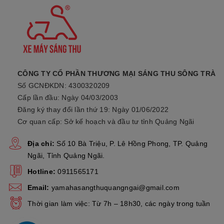
hơn, kết hợp cùng tay nắm sau xe cho tư thế người ngồi sau thoả
HỆ THỐNG ĐÈN LED HIỆN ĐẠI, NỔI BẬT
Sự kết hợp độc đáo của cụm đèn chính mang dáng dấp một viên k
CÔNG TY CỔ PHẦN THƯƠNG MẠI SÁNG THU SÔNG TRÀ
toả sáng trên mọi cung đường
Số GCNĐKDN: 4300320209
Cấp lần đầu: Ngày 04/03/2003
Đăng ký thay đổi lần thứ 19: Ngày 01/06/2022
KHỞI ĐỘNG XE VỚI 1 NÚT NHẤN
Cơ quan cấp: Sở kế hoạch và đầu tư tỉnh Quảng Ngãi
Địa chỉ:
Số 10 Bà Triệu, P. Lê Hồng Phong, TP. Quảng
Ngãi, Tỉnh Quảng Ngãi.
Hotline:
0911565171
HỆ THỐNG NGẮT ĐỘNG CƠ TẠM THỜI STOP&START SYSTE
Email:
yamahasangthuquangngai@gmail.com
Thời gian làm việc: Từ 7h – 18h30, các ngày trong tuần
MẶT ĐỒNG HỒ ĐIỆN TỬ