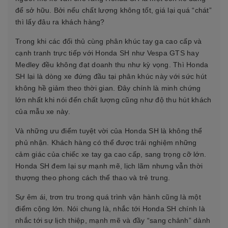
để sở hữu. Bởi nếu chất lượng không tốt, giá lại quá “chát”
thì lấy đâu ra khách hàng?
Trong khi các đối thủ cùng phân khúc tay ga cao cấp và
cạnh tranh trực tiếp với Honda SH như Vespa GTS hay
Medley đều không đạt doanh thu như kỳ vọng. Thì Honda
SH lại là dòng xe đứng đầu tại phân khúc này với sức hút
không hề giảm theo thời gian. Đây chính là minh chứng
lớn nhất khi nói đến chất lượng cũng như độ thu hút khách
của mẫu xe này.
Và những ưu điểm tuyệt vời của Honda SH là không thể
phủ nhận. Khách hàng có thể được trải nghiệm những
cảm giác của chiếc xe tay ga cao cấp, sang trọng cỡ lớn.
Honda SH đem lại sự mạnh mẽ, lịch lãm nhưng vẫn thời
thượng theo phong cách thể thao và trẻ trung.
Sự êm ái, trơn tru trong quá trình vận hành cũng là một
điểm cộng lớn. Nói chung là, nhắc tới Honda SH chính là
nhắc tới sự lịch thiệp, mạnh mẽ và đầy “sang chảnh” dành