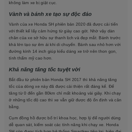
không làm xe bị giật cục.
Vành và bánh xe tạo sự độc đáo
Vành của xe Honda SH phiên bản 2020 đã được cải tiến
với thiết kế lấy cảm hứng từ giày cao gót. Nhờ vậy dàn
chân của xe sở hữu sự thanh lịch và đẹp mắt. Bánh trước
khá lớn tạo sự êm ái khi di chuyển. Bánh sau nhỏ hơn với
đường kính 14 inch giúp kiểu dáng xe trở nên thon gọn,
tính thẩm mỹ cao hơn.
Khả năng tăng tốc tuyệt vời
Bắt đầu từ phiên bản Honda SH 2017 thì khả năng tăng
tốc của dòng xe này đã được cải thiện rất đáng kể. Để
tăng từ 0 đến gần 80km chỉ mất khoảng vài giây. Khi chạy
ở những tốc độ cao thì xe vẫn giữ được độ ổn định và cân
bằng.
Cụm đồng hồ được bố trí khoa học, hợp lý để người dùng
dễ quan sát, kiểm soát các tính năng khi chạy xe. Honda
SH còn được tích hợp hệ thống Smartkey tiện lợi, hiện đại,