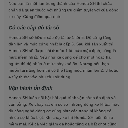
Nếu bạn là một fan trung thành của Honda SH thì chắc
chắn đã quen thuộc với những ưu điểm tuyệt vời của dòng
xe này. Cùng điểm qua nhé:
Có các cấp độ tải số
Honda SH sở hữu 5 cấp độ tải từ 1 tới 5. Độ cứng tăng
dần lên và mức cứng nhất là cấp 5. Sau khi sản xuất thì
Honda SH sẽ được cài ở mức 1 là mức mặc định, cũng là
mức mềm nhất. Nếu như xe dùng để chở một hoặc hai
người thì độ nhún ở mức này khá ổn. Nhưng nếu bạn
muốn tải nặng hơn thì có thể tăng mức nhún lên 2, 3 hoặc
4 tùy thuộc vào nhu cầu sử dụng.
Vận hành ổn định
Honda SH luôn nổi bật bởi quá trình vận hành ổn định và
cân bằng. Xe chạy rất êm so với những dòng xe khác, mặc
dù công nghệ động cơ cũng như các trang bị không có
nhiều sự khác biệt. Khi chạy xe thì Honda SH luôn êm ái,
mềm mại. Kể cả việc giảm ga hoặc tăng ga bất chợt cũng