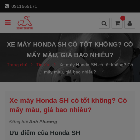
0911565171
XE MÁY HONDA SH CÓ TỐT KHÔNG? CÓ
MẤY MÀU, GIÁ BAO NHIÊU?
Trang chủ
Tin tức
Xe máy Honda SH có tốt không? Có
mấy màu, giá bao nhiêu?
Xe máy Honda SH có tốt không? Có
mấy màu, giá bao nhiêu?
Đăng bởi
Anh Phương
Ưu điểm của Honda SH