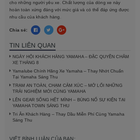
cho những người yêu xe. Chất lượng của dòng xe này
hoàn toàn xứng đáng với mức giá và có thể đáp ứng được
nhu cầu của khách hàng.
Chia sẻ:
TIN LIÊN QUAN
NGÀY HỘI KHÁCH HÀNG YAMAHA – ĐẶC QUYỀN CHĂM
XE THÁNG 8
Yamalube Chính Hãng Xe Yamaha – Thay Nhớt Chuẩn
Tại Yamaha Sáng Thu
TRẠM AN TOÀN, CHẠM CẢM XÚC – MỞ LỐI NHỮNG
TRẢI NGHIỆM MỚI CÙNG YAMAHA
LÊN GEAR SỐNG HẾT MÌNH – BÙNG NỔ SỰ KIỆN TẠI
YAMAHA TOWN SÁNG THU
Tri Ân Khách Hàng – Thay Dầu Miễn Phí Cùng Yamaha
Sáng Thu
VIẾT BÌNH LUẬN CỦA BẠN: