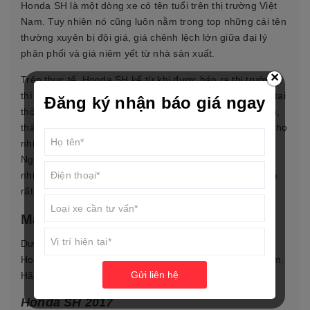
Honda SH là một dòng xe có tên tuổi trên thị trường Việt
Nam. Tuy nhiên nó cũng luôn nằm trong top những cái tên
thường xuyên bị đội giá, giá chênh lệch lớn giữa đại lý
phân phối và giá niêm yết từ nhà sản xuất.
×
Trên thực tế, Honda SH kể từ khi được bán ra thị trường
thì mức giá thật luôn cao hơn so với đề xuất. Tuy nhiên tại
Đăng ký nhận báo giá ngay
thời điểm hiện tại mức chênh lệch này đã trở nên rất lớn,
thậm chí là chênh tới 15-16 triệu đồng. Điều này khiến cho
nhiều khách hàng cảm thấy khó chịu và không hài lòng.
Nguyên nhân là do Honda SH là mẫu xe cao cấp được
nhiều người dùng ưa chuộng, nên tình trạng bị đội giá là
rất khó tránh khỏi.
Màu sắc và giá thành của Honda SH
Dưới đây là giá thành và màu sắc của các phiên bản
Honda SH từ 2017 đến 2020 được nhiều người quan tâm.
Gửi liên hệ
Hãy cùng tìm hiểu chi tiết hơn nhé.
Honda SH 2017