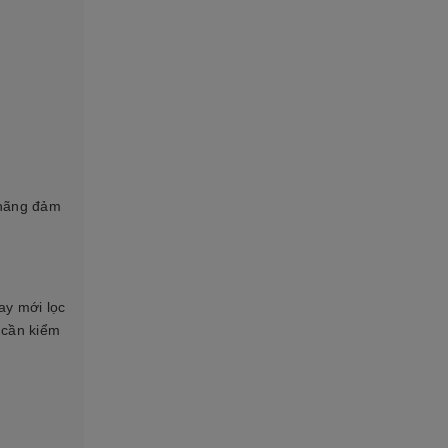
 hãng đảm
ay mới lọc
 cần kiểm