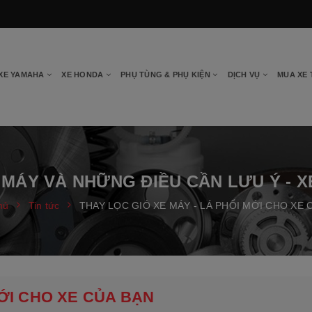
XE YAMAHA
XE HONDA
PHỤ TÙNG & PHỤ KIỆN
DỊCH VỤ
MUA XE
 MÁY VÀ NHỮNG ĐIỀU CẦN LƯU Ý - 
hủ
Tin tức
THAY LỌC GIÓ XE MÁY - LÁ PHỔI MỚI CHO XE 
MỚI CHO XE CỦA BẠN