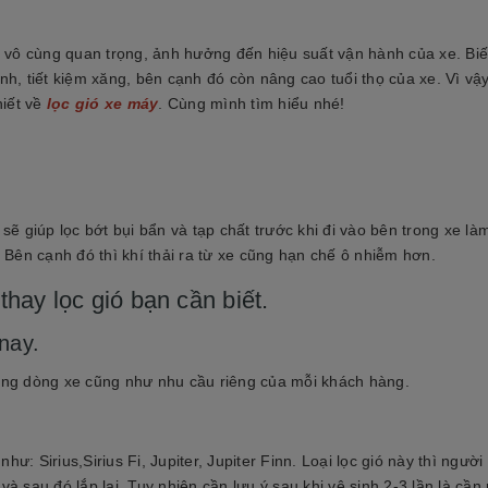
 vô cùng quan trọng, ảnh hưởng đến hiệu suất vận hành của xe. Biế
nh, tiết kiệm xăng, bên cạnh đó còn nâng cao tuổi thọ của xe. Vì vậy
hiết về
lọc gió xe máy
. Cùng mình tìm hiểu nhé!
ẽ giúp lọc bớt bụi bẩn và tạp chất trước khi đi vào bên trong xe là
. Bên cạnh đó thì khí thải ra từ xe cũng hạn chế ô nhiễm hơn.
thay lọc gió bạn cần biết.
nay.
từng dòng xe cũng như nhu cầu riêng của mỗi khách hàng.
ư: Sirius,Sirius Fi, Jupiter, Jupiter Finn. Loại lọc gió này thì ngườ
à sau đó lắp lại. Tuy nhiên cần lưu ý sau khi vệ sinh 2-3 lần là cần 