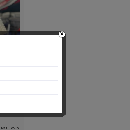
×
amaha Town