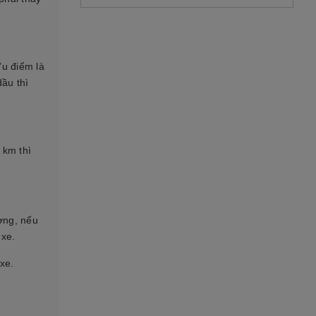
Ưu điểm là
dầu thì
 km thì
ường, nếu
 xe.
xe.