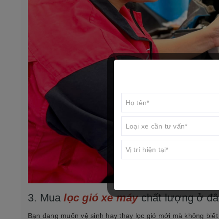
3. Mua
lọc gió xe máy
chất lượng ở đâ
Bạn đang muốn vệ sinh hay thay lọc gió mới mà không biết 