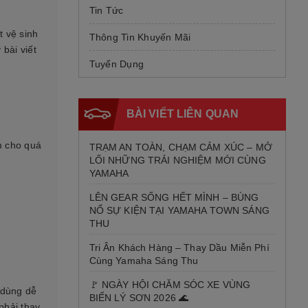
Tin Tức
t vệ sinh
Thông Tin Khuyến Mãi
 bài viết
Tuyển Dụng
BÀI VIẾT LIÊN QUAN
m cho quá
TRẠM AN TOÀN, CHẠM CẢM XÚC – MỞ
LỐI NHỮNG TRẢI NGHIỆM MỚI CÙNG
YAMAHA
LÊN GEAR SỐNG HẾT MÌNH – BÙNG
NỔ SỰ KIỆN TẠI YAMAHA TOWN SÁNG
THU
Tri Ân Khách Hàng – Thay Dầu Miễn Phí
Cùng Yamaha Sáng Thu
🚩 NGÀY HỘI CHĂM SÓC XE VÙNG
i dùng dễ
BIỂN LÝ SƠN 2026 🌊
phải thay