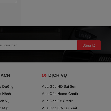
Đăng ký
SÁCH
DỊCH VỤ
o Dưỡng
Mua Góp HD Sai Son
o Hành
Mua Góp Home Credit
ịch Vụ
Mua Góp Fe Credit
o Mật
Mua Góp 0% Lãi Suất