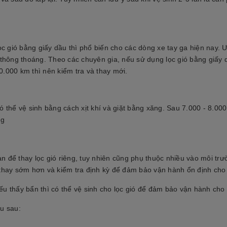
Lọc gió bằng giấy dầu thì phổ biến cho các dòng xe tay ga hiện nay. 
 thông thoáng. Theo các chuyên gia, nếu sử dụng lọc gió bằng giấy 
0.000 km thì nên kiểm tra và thay mới.
ó thể vệ sinh bằng cách xịt khí và giặt bằng xăng. Sau 7.000 - 8.000
ng
ian để thay lọc gió riêng, tuy nhiên cũng phụ thuộc nhiều vào môi tr
 thay sớm hơn và kiểm tra định kỳ để đảm bảo vận hành ổn định cho
ếu thấy bẩn thì có thể vệ sinh cho lọc gió để đảm bảo vận hành cho 
ệu sau: