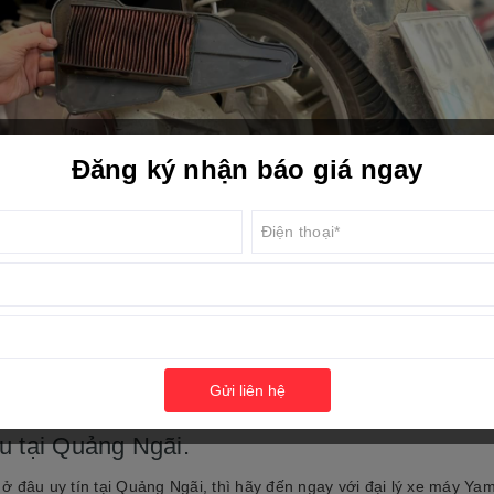
Đăng ký nhận báo giá ngay
Gửi liên hệ
u tại Quảng Ngãi.
ở đâu uy tín tại Quảng Ngãi, thì hãy đến ngay với đại lý xe máy Y