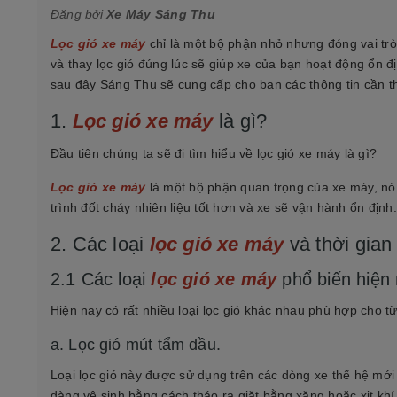
Đăng bởi
Xe Máy Sáng Thu
Lọc gió xe máy
chỉ là một bộ phận nhỏ nhưng đóng vai trò
và thay lọc gió đúng lúc sẽ giúp xe của bạn hoạt động ổn đị
sau đây Sáng Thu sẽ cung cấp cho bạn các thông tin cần t
1.
Lọc gió xe máy
là gì?
Đầu tiên chúng ta sẽ đi tìm hiểu về lọc gió xe máy là gì?
Lọc gió xe máy
là một bộ phận quan trọng của xe máy, nó s
trình đốt cháy nhiên liệu tốt hơn và xe sẽ vận hành ổn định
2. Các loại
lọc gió xe máy
và thời gian 
2.1 Các loại
lọc gió xe máy
phổ biến hiện 
Hiện nay có rất nhiều loại lọc gió khác nhau phù hợp cho 
a. Lọc gió mút tẩm dầu.
Loại lọc gió này được sử dụng trên các dòng xe thế hệ mới nh
dàng vệ sinh bằng cách tháo ra giặt bằng xăng hoặc xịt khí v