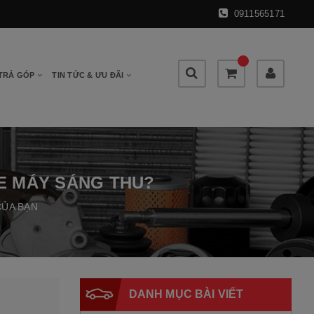
0911565171
 TRẢ GÓP
TIN TỨC & ƯU ĐÃI
XE MÁY SÁNG THU?
CỦA BẠN
DANH MỤC BÀI VIẾT