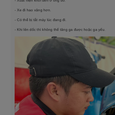
- Xuất hiện khói đen ở ống bô.
- Xe đi hao xăng hơn.
- Có thể bị tắt máy lúc đang đi.
- Khi lên dốc thì không thể tăng ga được hoặc ga yếu.