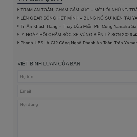
TRẠM AN TOÀN, CHẠM CẢM XÚC – MỞ LỐI NHỮNG TR
LÊN GEAR SỐNG HẾT MÌNH – BÙNG NỔ SỰ KIỆN TẠI 
Tri Ân Khách Hàng – Thay Dầu Miễn Phí Cùng Yamaha S
🚩 NGÀY HỘI CHĂM SÓC XE VÙNG BIỂN LÝ SƠN 2026 
Phanh UBS Là Gì? Công Nghệ Phanh An Toàn Trên Yamaha
VIẾT BÌNH LUẬN CỦA BẠN: