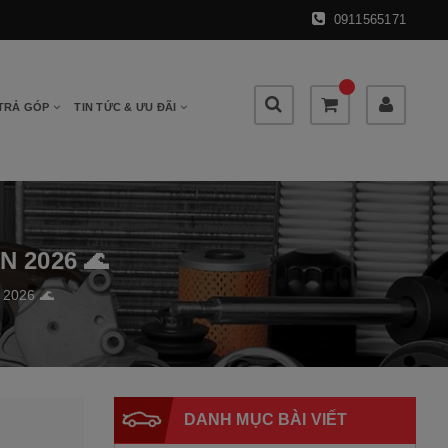
0911565171
 TRẢ GÓP
TIN TỨC & ƯU ĐÃI
 2026 🌊
2026 🌊
DANH MỤC BÀI VIẾT