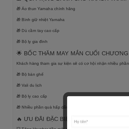
🎁 Áo thun Yamaha chính hãng
🎁 Bình giữ nhiệt Yamaha
🎁 Dù cầm tay cao cấp
🎁 Bộ ly gia đình
🌟 BỐC THĂM MAY MẮN CUỐI CHƯƠNG
Khách hàng tham gia sự kiện sẽ có cơ hội nhận nhiều phần q
🎁 Bộ bàn ghế
🎁 Vali du lịch
🎁 Bộ ly cao cấp
🎁 Nhiều phần quà hấp dẫn khác
🔥 ƯU ĐÃI ĐẶC BIỆT DUY NHẤT NGÀY 18