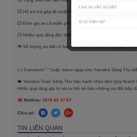
💥 Tặng Voucher tiền mặt trị giá lên đến
2.000.000 VNĐ
khi
💥 Hỗ trợ trả góp lãi suất thấp.
💥 Định giá xe cũ miễn phí – Thu cũ đổi mới nhanh chóng.
💥 Nhiều quà tặng đặc biệt dành riêng cho khách hàng mua 
📢 Số lượng ưu đãi có hạn – Ưu tiên khách hàng đăng ký 
👉 Comment "." hoặc Inbox ngay cho Yamaha Sáng Thu để đư
❤️ Yamaha Town Sáng Thu hân hạnh chào đón Quý khách hà
nhiều quà tặng giá trị và cơ hội sở hữu những ưu đãi hấp 
☎
Hotline:
0979 69 37 87
Chia sẻ:
TIN LIÊN QUAN