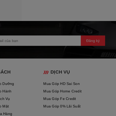
Đăng ký
SÁCH
DỊCH VỤ
o Dưỡng
Mua Góp HD Sai Son
o Hành
Mua Góp Home Credit
ịch Vụ
Mua Góp Fe Credit
o Mật
Mua Góp 0% Lãi Suất
a Hàng