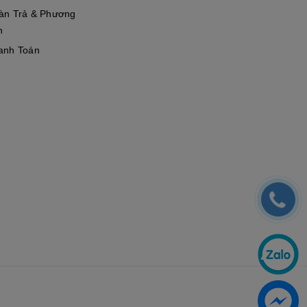
àn Trả & Phương
n
anh Toán