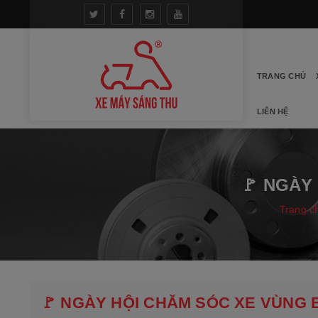
TRANG CHỦ
LIÊN HỆ
🚩 NGÀY
Trang c
🚩 NGÀY HỘI CHĂM SÓC XE VÙNG B