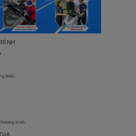
TRÌNH
g.
ng biển.
chương trình.
GIA