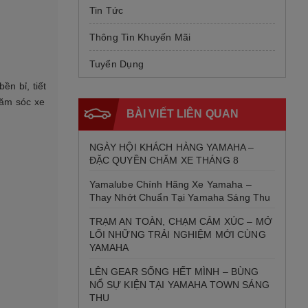
Tin Tức
Thông Tin Khuyến Mãi
Tuyển Dụng
ền bỉ, tiết
hăm sóc xe
BÀI VIẾT LIÊN QUAN
NGÀY HỘI KHÁCH HÀNG YAMAHA –
ĐẶC QUYỀN CHĂM XE THÁNG 8
Yamalube Chính Hãng Xe Yamaha –
Thay Nhớt Chuẩn Tại Yamaha Sáng Thu
TRẠM AN TOÀN, CHẠM CẢM XÚC – MỞ
LỐI NHỮNG TRẢI NGHIỆM MỚI CÙNG
YAMAHA
LÊN GEAR SỐNG HẾT MÌNH – BÙNG
NỔ SỰ KIỆN TẠI YAMAHA TOWN SÁNG
THU