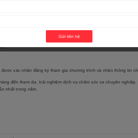
 mua xe.
xe trong ngày hội.
Gửi liên hệ
sớm.
ợc xác nhận đăng ký tham gia chương trình và nhận thông tin chi 
ng đến tham dự, trải nghiệm dịch vụ chăm sóc xe chuyên nghiệp,
dẫn nhất trong năm.