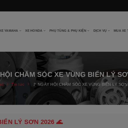
XE YAMAHA
XE HONDA
PHỤ TÙNG & PHỤ KIỆN
DỊCH VỤ
MUA XE
 HỘI CHĂM SÓC XE VÙNG BIỂN LÝ SƠN
hủ
Tin tức
🚩 NGÀY HỘI CHĂM SÓC XE VÙNG BIỂN LÝ SƠN 
IỂN LÝ SƠN 2026 🌊