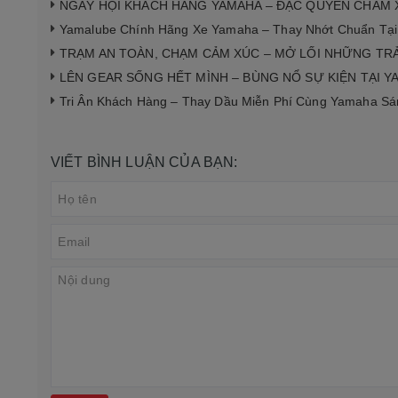
NGÀY HỘI KHÁCH HÀNG YAMAHA – ĐẶC QUYỀN CHĂM 
Yamalube Chính Hãng Xe Yamaha – Thay Nhớt Chuẩn Tạ
TRẠM AN TOÀN, CHẠM CẢM XÚC – MỞ LỐI NHỮNG TR
LÊN GEAR SỐNG HẾT MÌNH – BÙNG NỔ SỰ KIỆN TẠI 
Tri Ân Khách Hàng – Thay Dầu Miễn Phí Cùng Yamaha S
VIẾT BÌNH LUẬN CỦA BẠN: