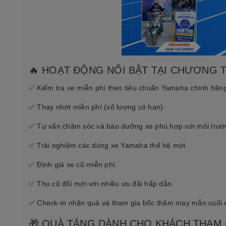
🔥 HOẠT ĐỘNG NỔI BẬT TẠI CHƯƠNG 
✅ Kiểm tra xe miễn phí theo tiêu chuẩn Yamaha chính hãn
✅ Thay nhớt miễn phí (số lượng có hạn).
✅ Tư vấn chăm sóc và bảo dưỡng xe phù hợp với môi trườ
✅ Trải nghiệm các dòng xe Yamaha thế hệ mới.
✅ Định giá xe cũ miễn phí.
✅ Thu cũ đổi mới với nhiều ưu đãi hấp dẫn.
✅ Check-in nhận quà và tham gia bốc thăm may mắn cuối 
🎁 QUÀ TẶNG DÀNH CHO KHÁCH THAM 