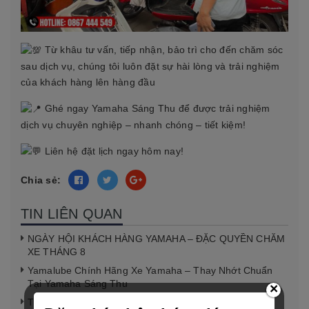
Từ khâu tư vấn, tiếp nhận, bảo trì cho đến chăm sóc
sau dịch vụ, chúng tôi luôn đặt sự hài lòng và trải nghiệm
của khách hàng lên hàng đầu
Ghé ngay Yamaha Sáng Thu để được trải nghiệm
dịch vụ chuyên nghiệp – nhanh chóng – tiết kiệm!
Liên hệ đặt lịch ngay hôm nay!
Chia sẻ:
TIN LIÊN QUAN
NGÀY HỘI KHÁCH HÀNG YAMAHA – ĐẶC QUYỀN CHĂM
XE THÁNG 8
Yamalube Chính Hãng Xe Yamaha – Thay Nhớt Chuẩn
Tại Yamaha Sáng Thu
×
TRẠM AN TOÀN, CHẠM CẢM XÚC – MỞ LỐI NHỮNG