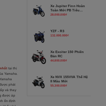
Xe Jupiter Finn Hoàn
Toàn Mới PB Tiêu
Chuẩn
28.000.000₫
YZF - R3
132.000.000₫
Xe Exciter 150 Phiên
Bản RC
44.800.000₫
nhất
tại thị
của Yamaha.
Xe NVX 155VVA Thế Hệ
, Yamaha
II Màu Mới
 được phát
55.300.000₫
cấp và thay
ng được áp
nh ổn định
Xe Janus Phiên Bản