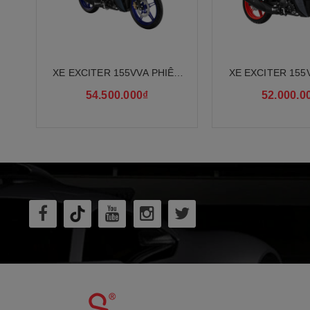
Hệ thống đánh
Tỷ số truyền s
XE EXCITER 155VVA PHIÊN
XE EXCITER 155
BẢN GP
BẢN MASTER ART
Hệ thống ly hợ
54.500.000₫
52.000.0
Tỷ số truyền đ
Kiểu hệ thống 
Két làm mát
2. Thông Tin 
a. Bộ Ly Hợp
- Assist: Tăng kh