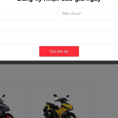
hành trình piston
58.0 × 58
10.5:1
đa
17.7 mã lự
XEM THÊM
Gửi liên hệ
i
14.4 N・m 
 động
Khởi động
rơn
Các-te ướ
iên liệu (l/100km)
2.09l/100
Phun xăng