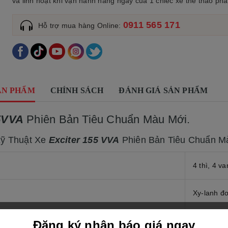
và linh hoạt khi vận hành hằng ngày của 1 chiếc xe thể thao phâ
0911 565 171
Hỗ trợ mua hàng Online:
ẢN PHẨM
CHÍNH SÁCH
ĐÁNH GIÁ SẢN PHẨM
5VVA
Phiên Bản Tiêu Chuẩn Màu Mới.
Kỹ Thuật Xe
Exciter 155 VVA
Phiên Bản Tiêu Chuẩn M
4 thì, 4 
Xy-lanh đ
anh (CC)
155 cc
Đăng ký nhận báo giá ngay