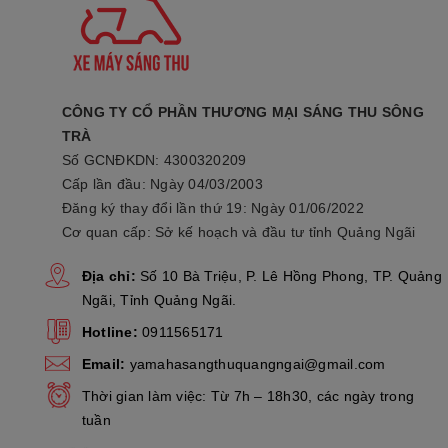
- Slipper: Chống 
- Ngoài ra, tay c
CÔNG TY CỔ PHẦN THƯƠNG MẠI SÁNG THU SÔNG
TRÀ
Số GCNĐKDN: 4300320209
Cấp lần đầu: Ngày 04/03/2003
Đăng ký thay đổi lần thứ 19: Ngày 01/06/2022
Cơ quan cấp: Sở kế hoạch và đầu tư tỉnh Quảng Ngãi
Địa chỉ:
Số 10 Bà Triệu, P. Lê Hồng Phong, TP. Quảng
b. 4 Bản Đồ 
Ngãi, Tỉnh Quảng Ngãi.
Exciter 155 VVA đ
Hotline:
0911565171
trội. Thời điểm đ
Email:
yamahasangthuquangngai@gmail.com
Thời gian làm việc: Từ 7h – 18h30, các ngày trong
tuần