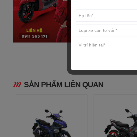
Đường kính và 
Tỷ số nén
Công suất tối 
Mô men cực đạ
Hệ thống khởi
SẢN PHẨM LIÊN QUAN
Hệ thống bôi t
Mức tiêu thụ nh
Bộ chế hòa khí