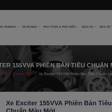
XE YAMAHA
XE HONDA
PHỤ TÙNG & PHỤ KIỆN
DỊCH VỤ
MUA XE
TER 155VVA PHIÊN BẢN TIÊU CHUẨN
 chủ
Exciter 155
Xe Exciter 155VVA Phiên Bản Tiêu Chuẩn M
Xe Exciter 155VVA Phiên Bản Tiêu
Chuẩn Màu Mới