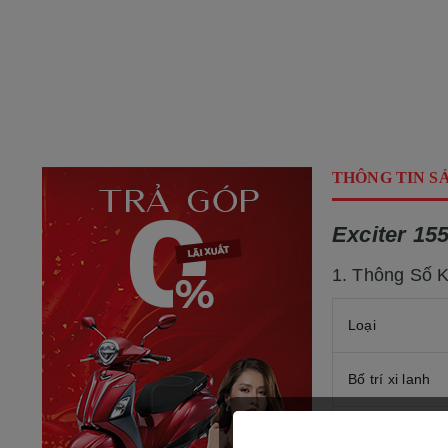
THÔNG TIN S
Exciter 15
1. Thông Số 
Loại
Bố trí xi lanh
Dung tích xy l