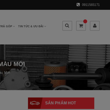
0911565171
 TRẢ GÓP
TIN TỨC & ƯU ĐÃI
 MÀU MỚI
àu Mới
SẢN PHẨM HOT