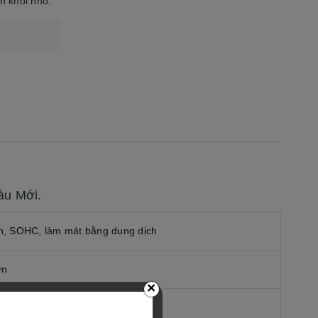
Tiêu Chuẩn Mẫu Mới
n khối nhỏ.
29.000.000₫
àu Mới.
van, SOHC, làm mát bằng dung dịch
ơn
×