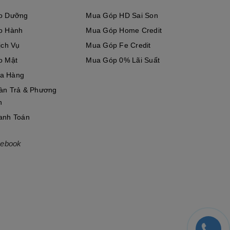
o Dưỡng
Mua Góp HD Sai Son
o Hành
Mua Góp Home Credit
ác lái tốt hơn.
ịch Vụ
Mua Góp Fe Credit
o Mật
Mua Góp 0% Lãi Suất
a Hàng
àn Trả & Phương
n
anh Toán
ang Bị Trên Yamaha
Exciter 155VVA
.
ebook
1 sơ đồ như các thế hệ cũ, tối ưu hiệu năng động cơ vượt
ơ và độ mở bướm ga.