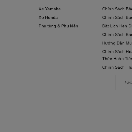
Xe Yamaha
Chính Sách Bả
bó cứng bánh sau khi dồn số ở tốc độ cao.
Xe Honda
Chính Sách Bả
ôn mới hành trình ngắn hơn 10mm so với phiên bản 150cc giúp cảm gi
Phụ tùng & Phụ kiện
Đặt Lịch Hẹn D
Chính Sách Bả
Hướng Dẫn Mu
Chính Sách Ho
Thức Hoàn Tiề
Chính Sách Th
Đánh Lửa Tùy Biến Theo Cấp Số Tương Tự YZF-R1 Tr
Fac
ược thiết kế với 4 bản đồ đánh lửa tùy theo các dải cấp số thay vì 
ánh lửa và lượng phun nhiên liệu được thiết lập theo tốc độ động c