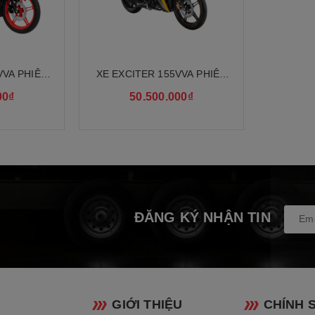
 lửa
T.C.I (kỹ t
ơ cấp và thứ cấp
3.042 (73/
VVA PHIÊN
XE EXCITER 155VVA PHIÊN
 OF STREET
BẢN CAO CẤP MÀU MỚI
p
Đa đĩa loạ
00₫
50.500.000₫
1: 2.833 (
ộng
(24/21) / 
truyền lực
Bánh răng 
ĐĂNG KÝ NHẬN TIN
110mm x 1
Chi Tiết Xe
Exciter 155 VVA
Phiên Bản Tiêu Chuẩn Mà
 A&S (ASSIST & SLIPPER) Trợ Lực & Kiểu Trượt Tươ
GIỚI THIỆU
CHÍNH 
ả năng bám côn, chống trượt côn.