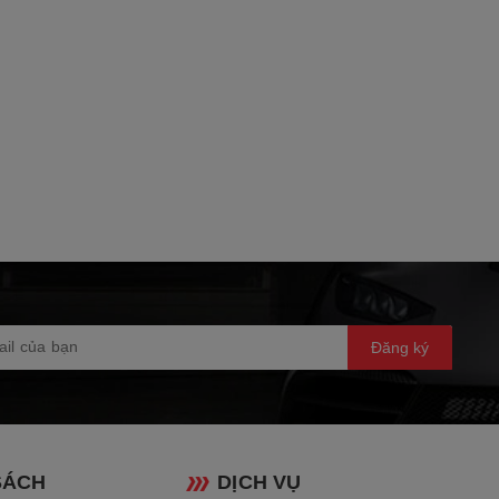
huật số)
24) / 3.286 (46/14)
i ướt
34/12) / 2: 1.875 (30/16) / 3: 1.364 (30/22) 4: 1.143
5: 0.957 (22/23) / 6: 0.840 (21/25)
không đổi, 6 cấp / Về số
Đăng ký
83.5mm (Diện tích 20,185 mm2)
u Mới.
ng Tự YZF-R1.
SÁCH
DỊCH VỤ