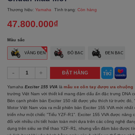
Thương hiệu:
Yamaha
Tình trạng:
Còn hàng
47.800.000₫
Màu sắc
VÀNG ĐEN
ĐỎ BẠC
ĐEN BẠC
-
+
ĐẶT HÀNG
Yamaha
Exciter 155 VVA
là
mẫu xe côn tay được ưa chuộng 
trường Việt Nam với thiết kế mang đậm dấu ấn đặc trưng DNA 
Bên cạnh phiên bản Exciter 150 rất được yêu thích từ trước đó
Motor Việt Nam vừa ra mắt phiên bản Exciter 155 VVA mới nhất
triển như một chiếc "Tiểu YZF-R1". Exciter 155 VVA được nâng 
đổi với nhiều chi tiết hoàn toàn mới dựa trên các công nghệ đa
dụng trên siêu xe thể thao YZF-R1, nhưng vẫn đảm bảo được tí