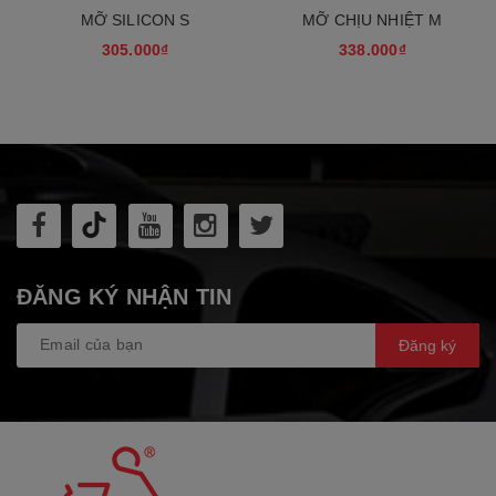
MỠ SILICON S
MỠ CHỊU NHIỆT M
305.000₫
338.000₫
ĐĂNG KÝ NHẬN TIN
Đăng ký