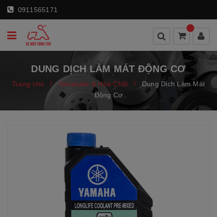
0911565171
DUNG DỊCH LÀM MÁT ĐỘNG CƠ
Trang chủ
Yamalube & Hóa Chất
Dung Dịch Làm Mát
Động Cơ