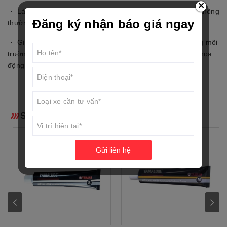
×
・ Làm mát động cơ tốt hơn loại làm mát kiểu cưỡng bức thông
Đăng ký nhận báo giá ngay
thường là gió.
・ Giúp kéo dài tuổi thọ động cơ và hoạt động bền bỉ trong môi
trường nhiệt độ cao không có lợi cho các chi tiết động cơ họa
động.
SẢN PHẨM LIÊN QUAN
Gửi liên hệ