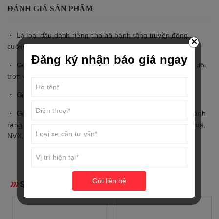
ĐÁNH GIÁ SẢN PHẨM
・ Là loại dầu dành riêng cho bộ bánh răng truyền động
×
cuối(Bộ láp).
Đăng ký nhận báo giá ngay
・ Gear oil giúp các chi tiết như bánh rang vòng trục được bôi
trơn và giảm mài mòn trong quá trình hoạt động.
・ Giúp bọ bánh răng hoạt động êm ai và bền bỉ.
・ Gear oil chỉ dành riêng cho các loại xe có sử dụng bộ bánh
rang truyền động cuối : Nouvo, Luvias, Nozza, Acruzo, Janus,
NVX, Grande….
Gửi liên hệ
SẢN PHẨM LIÊN QUAN