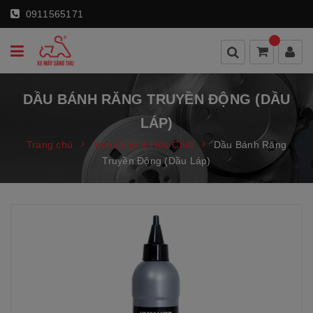
0911565171
DẦU BÁNH RĂNG TRUYỀN ĐỘNG (DẦU
LÁP)
Trang chủ
Yamalube & Hóa Chất
Dầu Bánh Răng
Truyền Động (Dầu Láp)